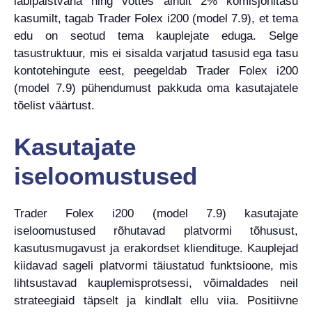
läbipaistvana ning võttes ainult 2% komisjonitasu
kasumilt, tagab Trader Folex i200 (model 7.9), et tema
edu on seotud tema kauplejate eduga. Selge
tasustruktuur, mis ei sisalda varjatud tasusid ega tasu
kontotehingute eest, peegeldab Trader Folex i200
(model 7.9) pühendumust pakkuda oma kasutajatele
tõelist väärtust.
Kasutajate
iseloomustused
Trader Folex i200 (model 7.9) kasutajate
iseloomustused rõhutavad platvormi tõhusust,
kasutusmugavust ja erakordset kliendituge. Kauplejad
kiidavad sageli platvormi täiustatud funktsioone, mis
lihtsustavad kauplemisprotsessi, võimaldades neil
strateegiaid täpselt ja kindlalt ellu viia. Positiivne