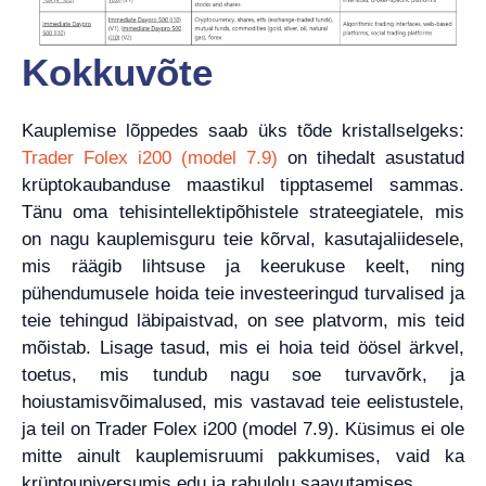
Kokkuvõte
Kauplemise lõppedes saab üks tõde kristallselgeks:
Trader Folex i200 (model 7.9)
on tihedalt asustatud
krüptokaubanduse maastikul tipptasemel sammas.
Tänu oma tehisintellektipõhistele strateegiatele, mis
on nagu kauplemisguru teie kõrval, kasutajaliidesele,
mis räägib lihtsuse ja keerukuse keelt, ning
pühendumusele hoida teie investeeringud turvalised ja
teie tehingud läbipaistvad, on see platvorm, mis teid
mõistab. Lisage tasud, mis ei hoia teid öösel ärkvel,
toetus, mis tundub nagu soe turvavõrk, ja
hoiustamisvõimalused, mis vastavad teie eelistustele,
ja teil on Trader Folex i200 (model 7.9). Küsimus ei ole
mitte ainult kauplemisruumi pakkumises, vaid ka
krüptouniversumis edu ja rahulolu saavutamises.