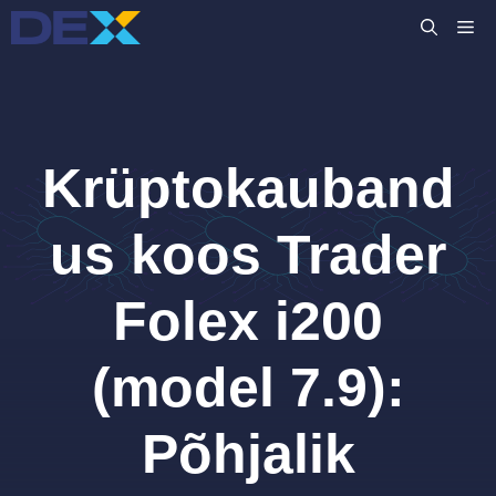
Skip
M
to
content
Krüptokauband
us koos Trader
Folex i200
(model 7.9):
Põhjalik