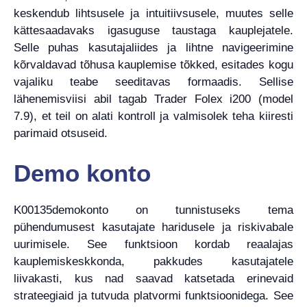
keskendub lihtsusele ja intuitiivsusele, muutes selle
kättesaadavaks igasuguse taustaga kauplejatele.
Selle puhas kasutajaliides ja lihtne navigeerimine
kõrvaldavad tõhusa kauplemise tõkked, esitades kogu
vajaliku teabe seeditavas formaadis. Sellise
lähenemisviisi abil tagab Trader Folex i200 (model
7.9), et teil on alati kontroll ja valmisolek teha kiiresti
parimaid otsuseid.
Demo konto
K00135demokonto on tunnistuseks tema
pühendumusest kasutajate haridusele ja riskivabale
uurimisele. See funktsioon kordab reaalajas
kauplemiskeskkonda, pakkudes kasutajatele
liivakasti, kus nad saavad katsetada erinevaid
strateegiaid ja tutvuda platvormi funktsioonidega. See