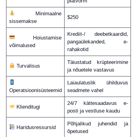
platvorm
Minimaalne
$250
sissemakse
Krediit-/ deebetkaardid,
Hoiustamise
pangaülekanded, e-
võimalused
rahakotid
Täiustatud krüpteerimine
Turvalisus
ja nõuetele vastavus
Laiaulatuslik ühilduvus
Operatsioonisüsteemid
seadmete vahel
24/7 kättesaadavus e-
Klienditugi
posti ja vestluse kaudu
Põhjalikud juhendid ja
Haridusressursid
õpetused