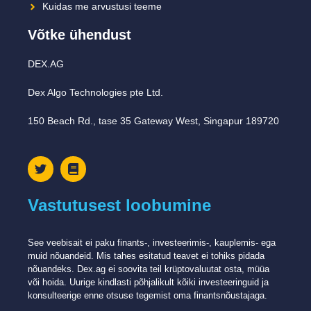
Kuidas me arvustusi teeme
Võtke ühendust
DEX.AG
Dex Algo Technologies pte Ltd.
150 Beach Rd., tase 35 Gateway West, Singapur 189720
Vastutusest loobumine
See veebisait ei paku finants-, investeerimis-, kauplemis- ega
muid nõuandeid. Mis tahes esitatud teavet ei tohiks pidada
nõuandeks. Dex.ag ei ​​soovita teil krüptovaluutat osta, müüa
või hoida. Uurige kindlasti põhjalikult kõiki investeeringuid ja
konsulteerige enne otsuse tegemist oma finantsnõustajaga.