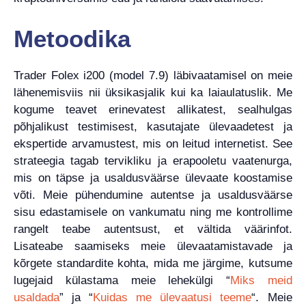
Metoodika
Trader Folex i200 (model 7.9) läbivaatamisel on meie
lähenemisviis nii üksikasjalik kui ka laiaulatuslik. Me
kogume teavet erinevatest allikatest, sealhulgas
põhjalikust testimisest, kasutajate ülevaadetest ja
ekspertide arvamustest, mis on leitud internetist. See
strateegia tagab tervikliku ja erapooletu vaatenurga,
mis on täpse ja usaldusväärse ülevaate koostamise
võti. Meie pühendumine autentse ja usaldusväärse
sisu edastamisele on vankumatu ning me kontrollime
rangelt teabe autentsust, et vältida väärinfot.
Lisateabe saamiseks meie ülevaatamistavade ja
kõrgete standardite kohta, mida me järgime, kutsume
lugejaid külastama meie lehekülgi “
Miks meid
usaldada
” ja “
Kuidas me ülevaatusi teeme
“. Meie