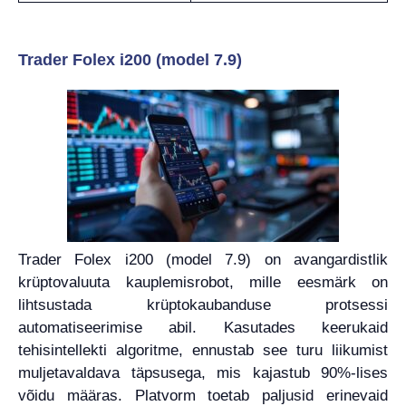
Trader Folex i200 (model 7.9)
Trader Folex i200 (model 7.9) on avangardistlik
krüptovaluuta kauplemisrobot, mille eesmärk on
lihtsustada krüptokaubanduse protsessi
automatiseerimise abil. Kasutades keerukaid
tehisintellekti algoritme, ennustab see turu liikumist
muljetavaldava täpsusega, mis kajastub 90%-lises
võidu määras. Platvorm toetab paljusid erinevaid