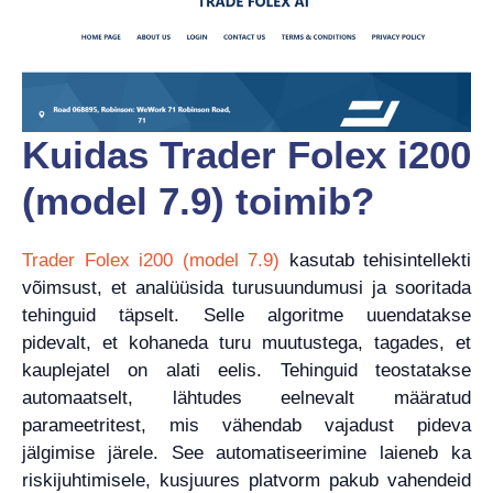
Kuidas Trader Folex i200
(model 7.9) toimib?
Trader Folex i200 (model 7.9)
kasutab tehisintellekti
võimsust, et analüüsida turusuundumusi ja sooritada
tehinguid täpselt. Selle algoritme uuendatakse
pidevalt, et kohaneda turu muutustega, tagades, et
kauplejatel on alati eelis. Tehinguid teostatakse
automaatselt, lähtudes eelnevalt määratud
parameetritest, mis vähendab vajadust pideva
jälgimise järele. See automatiseerimine laieneb ka
riskijuhtimisele, kusjuures platvorm pakub vahendeid