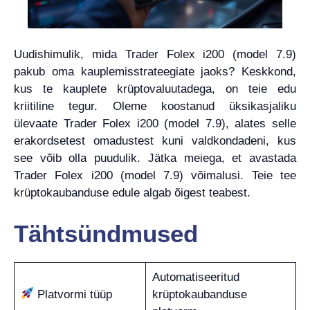
Uudishimulik, mida Trader Folex i200 (model 7.9)
pakub oma kauplemisstrateegiate jaoks? Keskkond,
kus te kauplete krüptovaluutadega, on teie edu
kriitiline tegur. Oleme koostanud üksikasjaliku
ülevaate Trader Folex i200 (model 7.9), alates selle
erakordsetest omadustest kuni valdkondadeni, kus
see võib olla puudulik. Jätka meiega, et avastada
Trader Folex i200 (model 7.9) võimalusi. Teie tee
krüptokaubanduse edule algab õigest teabest.
Tähtsündmused
Automatiseeritud
Platvormi tüüp
krüptokaubanduse