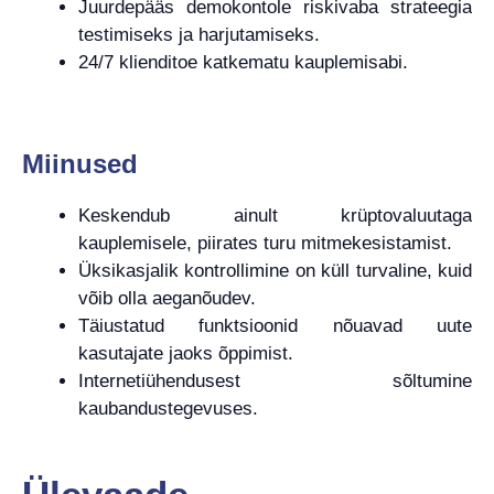
Juurdepääs demokontole riskivaba strateegia
testimiseks ja harjutamiseks.
24/7 klienditoe katkematu kauplemisabi.
Miinused
Keskendub ainult krüptovaluutaga
kauplemisele, piirates turu mitmekesistamist.
Üksikasjalik kontrollimine on küll turvaline, kuid
võib olla aeganõudev.
Täiustatud funktsioonid nõuavad uute
kasutajate jaoks õppimist.
Internetiühendusest sõltumine
kaubandustegevuses.