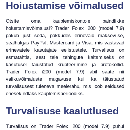
Hoiustamise võimalused
Otsite oma kauplemiskontole paindlikke
hoiustamisvõimalusi? Trader Folex i200 (model 7.9)
pakub just seda, pakkudes erinevaid makseviise,
sealhulgas PayPal, Mastercard ja Visa, mis vastavad
erinevatele kasutajate eelistustele. Turvalisus on
esmatähtis, sest teie tehingute kaitsmiseks on
kasutusel täiustatud krüpteerimine ja protokollid.
Trader Folex i200 (model 7.9) abil saate nii
valikuvõimaluste mugavuse kui ka täiustatud
turvalisusest tuleneva meelerahu, mis loob eeldused
enesekindlaks kauplemisperioodiks.
Turvalisuse kaalutlused
Turvalisus on Trader Folex i200 (model 7.9) puhul