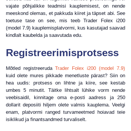
vajate põhjalikke teadmisi kauplemisest, on nende
meeskond olemas, et pakkuda kiiret ja täpset abi. See
toetuse tase on see, mis teeb Trader Folex i200
(model 7.9) kauplemisplatvormi, kus kasutajad saavad
kindlalt kaubelda ja saavutada edu.
Registreerimisprotsess
Mõtled registreeruda
Trader Folex i200 (model 7.9)
kuid olete mures pikkade menetluste pärast? Siin on
hea uudis: protsess on lihtne ja kiire, see kestab
umbes 5 minutit. Täitke lihtsalt lühike vorm nende
veebisaidil, kinnitage oma e-posti aadress ja 250
dollarit deposiiti hiljem olete valmis kauplema. Veelgi
enam, platvormi ranged turvameetmed hoiavad teie
isiklikud ja finantsandmed turvaliselt.