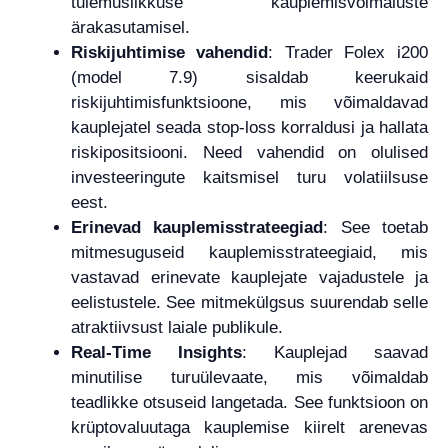
tulemuslikkuse kauplemisvõimaluste
ärakasutamisel.
Riskijuhtimise vahendid
: Trader Folex i200
(model 7.9) sisaldab keerukaid
riskijuhtimisfunktsioone, mis võimaldavad
kauplejatel seada stop-loss korraldusi ja hallata
riskipositsiooni. Need vahendid on olulised
investeeringute kaitsmisel turu volatiilsuse
eest.
Erinevad kauplemisstrateegiad
: See toetab
mitmesuguseid kauplemisstrateegiaid, mis
vastavad erinevate kauplejate vajadustele ja
eelistustele. See mitmekülgsus suurendab selle
atraktiivsust laiale publikule.
Real-Time Insights
: Kauplejad saavad
minutilise turuülevaate, mis võimaldab
teadlikke otsuseid langetada. See funktsioon on
krüptovaluutaga kauplemise kiirelt arenevas