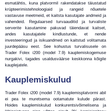
esmatähtis, kuna platvormil rakendatakse täiustatud
krüpteerimistehnoloogiaid ja rangeid nõuetele
vastavuse meetmeid, et kaitsta kasutajate andmeid ja
vahendeid. Regulaarsed turvaauditid ja turvaliste
serverite kasutamine pakuvad täiendavat kaitset,
andes kasutajatele kindlustunde, et nende
investeeringud ja isikuandmed on kaitstud volitamata
juurdepääsu eest. See kohustus turvalisusele on
Trader Folex i200 (model 7.9) kauplemiskogemuse
nurgakivi, tagades usaldusväärse keskkonna kõigile
kauplejatele.
Kauplemiskulud
Trader Folex i200 (model 7.9) kauplemisplatvormi abil
ei pea te muretsema ootamatute kulude pärast.
Hoides kauplemiskulud konkurentsivõimelisena ja