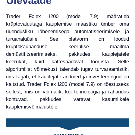
Ülevaade
Trader Folex i200 (model 7.9) määratleb
krüptovaluutaga kauplemise maastiku ümber oma
uuendusliku lähenemisega automatiseerimisele ja
turuanalüüsile. See platvorm on loodud
krüptokaubanduse keerulise maailma
demüstifitseerimiseks, pakkudes kauplejatele
keerukat, kuid kättesaadavat tööriista. Selle
algoritmilist võimekust täiendab tugev turvaraamistik,
mis tagab, et kauplejate andmed ja investeeringud on
kaitstud. Trader Folex i200 (model 7.9) on tõestuseks
sellest, mis on võimalik, kui tehnoloogia ja rahandus
kohtuvad, pakkudes väravat kasumlikele
kauplemisvõimalustele.