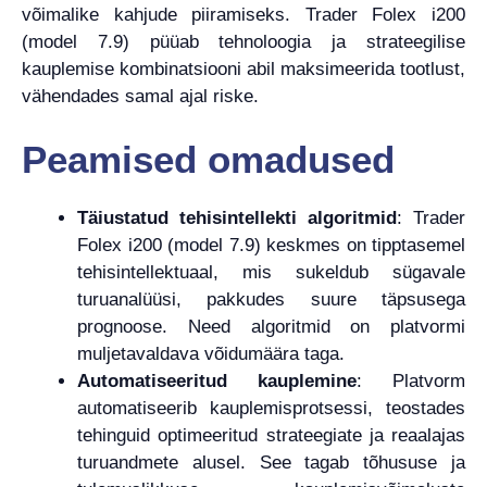
võimalike kahjude piiramiseks. Trader Folex i200
(model 7.9) püüab tehnoloogia ja strateegilise
kauplemise kombinatsiooni abil maksimeerida tootlust,
vähendades samal ajal riske.
Peamised omadused
Täiustatud tehisintellekti algoritmid
: Trader
Folex i200 (model 7.9) keskmes on tipptasemel
tehisintellektuaal, mis sukeldub sügavale
turuanalüüsi, pakkudes suure täpsusega
prognoose. Need algoritmid on platvormi
muljetavaldava võidumäära taga.
Automatiseeritud kauplemine
: Platvorm
automatiseerib kauplemisprotsessi, teostades
tehinguid optimeeritud strateegiate ja reaalajas
turuandmete alusel. See tagab tõhususe ja