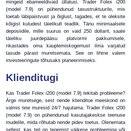
mingeid ebameeldivaid üllatusi. Trader Folex i200
(model 7.9) on pühendunud tasustruktuurile, mis
toetab läbipaistvust ja õiglust, tagades, et te oleksite
kõigist kuludest täielikult teadlik. Tänu minimaalsele
deposiidile, mille suurus on vaid 250 dollarit, saate
täieliku juurdepääsu platvormi pakkumisele,
rikastades oma kauplemiskogemust ilma varjatud
tasude pärast muretsemata. See on lihtne valem
investeeringute tõhusaks planeerimiseks.
Klienditugi
Kas Trader Folex i200 (model 7.9) tekitab probleeme?
Ärge muretsege, sest nende klienditoe meeskond on
valmis teie muresid 24/7 hajutama. Trader Folex i200
(model 7.9) on pühendunud kasutajakeskse teenuse
mudelile, mida rõhutab nende pidev toetus. Olenemata
sellest, kas teil on tegemist väikese probleemiga või