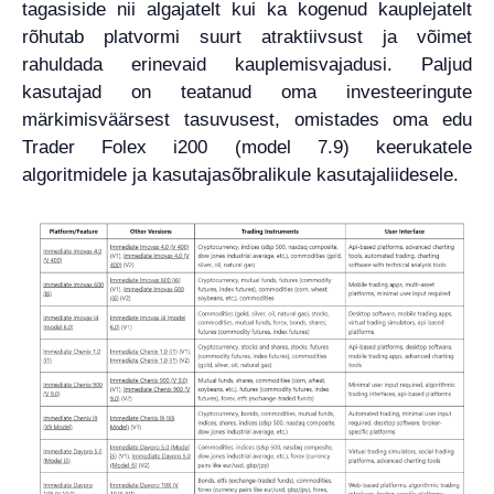
tagasiside nii algajatelt kui ka kogenud kauplejatelt
rõhutab platvormi suurt atraktiivsust ja võimet
rahuldada erinevaid kauplemisvajadusi. Paljud
kasutajad on teatanud oma investeeringute
märkimisväärsest tasuvusest, omistades oma edu
Trader Folex i200 (model 7.9) keerukatele
algoritmidele ja kasutajasõbralikule kasutajaliidesele.