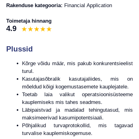
Rakenduse kategooria:
Financial Application
Toimetaja hinnang
4.9
Plussid
Kõrge võidu määr, mis pakub konkurentsieelist
turul.
Kasutajasõbralik kasutajaliides, mis on
mõeldud kõigi kogemustasemete kauplejatele.
Toetab laia valikut operatsioonisüsteeme
kauplemiseks mis tahes seadmes.
Läbipaistvad ja madalad tehingutasud, mis
maksimeerivad kasumipotentsiaali.
Põhjalikud turvaprotokollid, mis tagavad
turvalise kauplemiskogemuse.