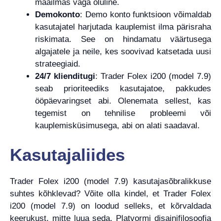
maailmas väga oluline.
Demokonto
: Demo konto funktsioon võimaldab
kasutajatel harjutada kauplemist ilma pärisraha
riskimata. See on hindamatu väärtusega
algajatele ja neile, kes soovivad katsetada uusi
strateegiaid.
24/7 klienditugi
: Trader Folex i200 (model 7.9)
seab prioriteediks kasutajatoe, pakkudes
ööpäevaringset abi. Olenemata sellest, kas
tegemist on tehnilise probleemi või
kauplemisküsimusega, abi on alati saadaval.
Kasutajaliides
Trader Folex i200 (model 7.9) kasutajasõbralikkuse
suhtes kõhklevad? Võite olla kindel, et Trader Folex
i200 (model 7.9) on loodud selleks, et kõrvaldada
keerukust, mitte luua seda. Platvormi disainifilosoofia