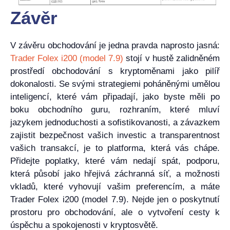
Závěr
V závěru obchodování je jedna pravda naprosto jasná:
Trader Folex i200 (model 7.9)
stojí v hustě zalidněném
prostředí obchodování s kryptoměnami jako pilíř
dokonalosti. Se svými strategiemi poháněnými umělou
inteligencí, které vám připadají, jako byste měli po
boku obchodního guru, rozhraním, které mluví
jazykem jednoduchosti a sofistikovanosti, a závazkem
zajistit bezpečnost vašich investic a transparentnost
vašich transakcí, je to platforma, která vás chápe.
Přidejte poplatky, které vám nedají spát, podporu,
která působí jako hřejivá záchranná síť, a možnosti
vkladů, které vyhovují vašim preferencím, a máte
Trader Folex i200 (model 7.9). Nejde jen o poskytnutí
prostoru pro obchodování, ale o vytvoření cesty k
úspěchu a spokojenosti v kryptosvětě.