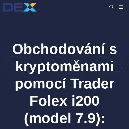
Přeskočit
M
na
obsah
Obchodování s
kryptoměnami
pomocí Trader
Folex i200
(model 7.9):