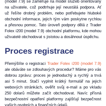
(model 7.9) se zaměřuje na model služeb orientovaný
na uživatele, což podtrhuje její neustálá podpora. Ať
už řešíte drobný problém, nebo potřebujete hluboké
obchodní informace, jejich tým vám poskytne rychlou
a přesnou pomoc. Tato úroveň podpory dělá z Trader
Folex i200 (model 7.9) obchodní platformu, kde mohou
uživatelé obchodovat s jistotou a dosáhnout úspěchu.
Proces registrace
Přemýšlíte o registraci
Trader Folex i200 (model 7.9)
ale obáváte se zdlouhavých procedur? Máme pro vás
dobrou zprávu: proces je jednoduchý a rychlý a trvá
asi 5 minut. Stačí vyplnit krátký formulář na jejich
webových stránkách, ověřit svůj e-mail a po vkladu
250 dolarů můžete začít obchodovat. Navíc přísná
bezpečnostní opatření platformy zajišťují bezpečnost
vašich osobních a finančních údajů.