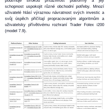
podtrhuje širokou přitažlivost platformy a její
schopnost uspokojit různé obchodní potřeby. Mnozí
uživatelé hlásí výraznou návratnost svých investic a
svůj úspěch přičítají propracovaným algoritmům a
uživatelsky přívětivému rozhraní Trader Folex i200
(model 7.9).