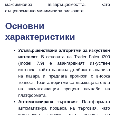
максимизира възвръщаемостта, като
същевременно минимизира рисковете.
Основни
характеристики
Усъвършенствани алгоритми за изкуствен
интелект
: В основата на Trader Folex i200
(model 7.9) е авангардният изкуствен
интелект, който навлиза дълбоко в анализа
на пазара и предлага прогнози с висока
точност. Тези алгоритми са движещата сила
на впечатляващия процент печалби на
платформата.
Автоматизирана търговия
: Платформата
автоматизира процеса на търговия, като
изпълнява сделки въз основа на