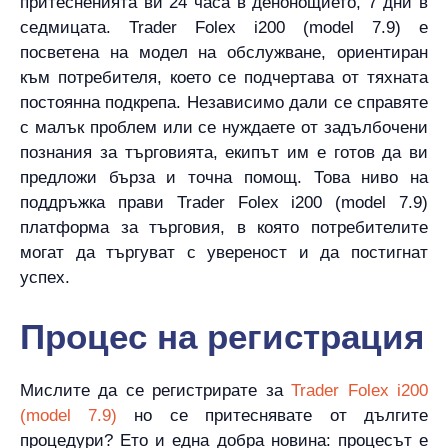
притесненията ви 24 часа в денонощието, 7 дни в
седмицата. Trader Folex i200 (model 7.9) е
посветена на модел на обслужване, ориентиран
към потребителя, което се подчертава от тяхната
постоянна подкрепа. Независимо дали се справяте
с малък проблем или се нуждаете от задълбочени
познания за търговията, екипът им е готов да ви
предложи бърза и точна помощ. Това ниво на
поддръжка прави Trader Folex i200 (model 7.9)
платформа за търговия, в която потребителите
могат да търгуват с увереност и да постигнат
успех.
Процес на регистрация
Мислите да се регистрирате за
Trader Folex i200
(model 7.9)
но се притеснявате от дългите
процедури? Ето и една добра новина: процесът е