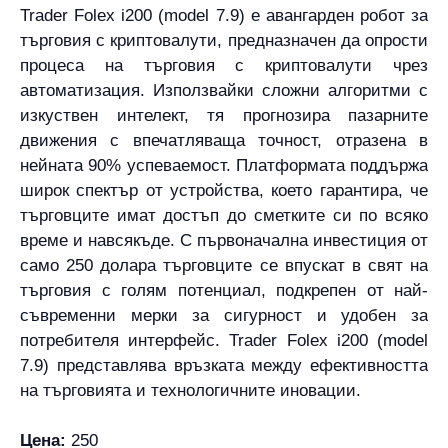
Trader Folex i200 (model 7.9) е авангарден робот за
търговия с криптовалути, предназначен да опрости
процеса на търговия с криптовалути чрез
автоматизация. Използвайки сложни алгоритми с
изкуствен интелект, тя прогнозира пазарните
движения с впечатляваща точност, отразена в
нейната 90% успеваемост. Платформата поддържа
широк спектър от устройства, което гарантира, че
търговците имат достъп до сметките си по всяко
време и навсякъде. С първоначална инвестиция от
само 250 долара търговците се впускат в свят на
търговия с голям потенциал, подкрепен от най-
съвременни мерки за сигурност и удобен за
потребителя интерфейс. Trader Folex i200 (model
7.9) представлява връзката между ефективността
на търговията и технологичните иновации.
Цена:
250