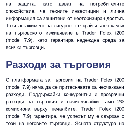
на защита, като дават на потребителите
спокойствие, че техните инвестиции и лична
информация са защитени от неоторизиран достъп.
Този ангажимент за сигурност е крайъгълен камък
на търговското изживяване в Trader Folex i200
(model 7.9), като гарантира надеждна среда за
всички търговци.
Разходи за търговия
С платформата за търговия на Trader Folex i200
(model 7.9) няма да се притеснявате за неочаквани
разходи. Поддържайки конкурентни и прозрачни
разходи за търговия и начислявайки само 2%
комисиона върху печалбите, Trader Folex i200
(model 7.9) гарантира, че успехът му е свързан с
този на неговите търговци. Ясната структура на