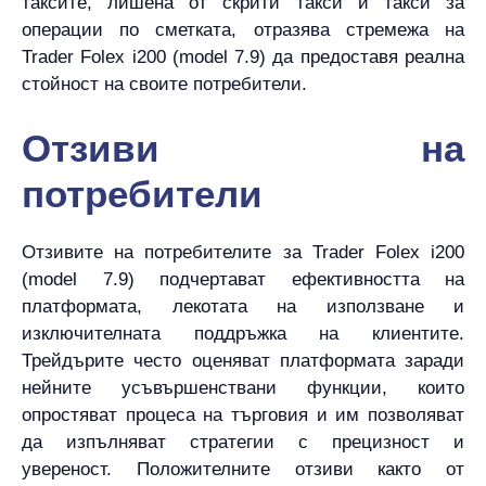
таксите, лишена от скрити такси и такси за
операции по сметката, отразява стремежа на
Trader Folex i200 (model 7.9) да предоставя реална
стойност на своите потребители.
Отзиви на
потребители
Отзивите на потребителите за Trader Folex i200
(model 7.9) подчертават ефективността на
платформата, лекотата на използване и
изключителната поддръжка на клиентите.
Трейдърите често оценяват платформата заради
нейните усъвършенствани функции, които
опростяват процеса на търговия и им позволяват
да изпълняват стратегии с прецизност и
увереност. Положителните отзиви както от