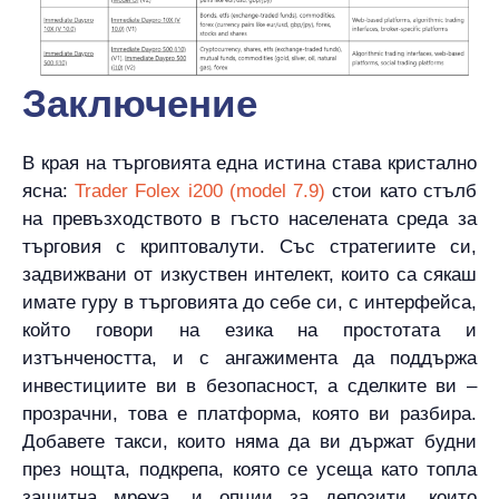
Заключение
В края на търговията една истина става кристално
ясна:
Trader Folex i200 (model 7.9)
стои като стълб
на превъзходството в гъсто населената среда за
търговия с криптовалути. Със стратегиите си,
задвижвани от изкуствен интелект, които са сякаш
имате гуру в търговията до себе си, с интерфейса,
който говори на езика на простотата и
изтънчеността, и с ангажимента да поддържа
инвестициите ви в безопасност, а сделките ви –
прозрачни, това е платформа, която ви разбира.
Добавете такси, които няма да ви държат будни
през нощта, подкрепа, която се усеща като топла
защитна мрежа, и опции за депозити, които