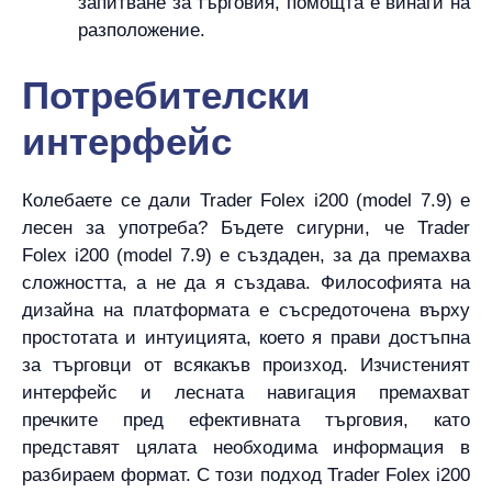
запитване за търговия, помощта е винаги на
разположение.
Потребителски
интерфейс
Колебаете се дали Trader Folex i200 (model 7.9) е
лесен за употреба? Бъдете сигурни, че Trader
Folex i200 (model 7.9) е създаден, за да премахва
сложността, а не да я създава. Философията на
дизайна на платформата е съсредоточена върху
простотата и интуицията, което я прави достъпна
за търговци от всякакъв произход. Изчистеният
интерфейс и лесната навигация премахват
пречките пред ефективната търговия, като
представят цялата необходима информация в
разбираем формат. С този подход Trader Folex i200