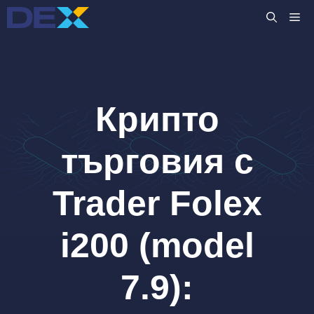
Към
M
съдържанието
Крипто
търговия с
Trader Folex
i200 (model
7.9):