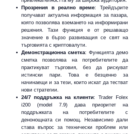
привлекателността му за широка аудитория.
Прозрения в реално време
: Трейдърите
получават актуална информация за пазара,
която позволява вземането на информирани
решения. Тази функция е от решаващо
значение в бързо развиващия се свят на
търговията с криптовалути.
Демонстрационна сметка
: Функцията демо
сметка позволява на потребителите да
практикуват търговия, без да рискуват
истински пари. Това е безценно за
начинаещи и за тези, които искат да тестват
нови стратегии.
24/7 поддръжка на клиенти
: Trader Folex
i200 (model 7.9) дава приоритет на
поддръжката на потребителите с
денонощната си помощ. Независимо дали
става въпрос за технически проблем или