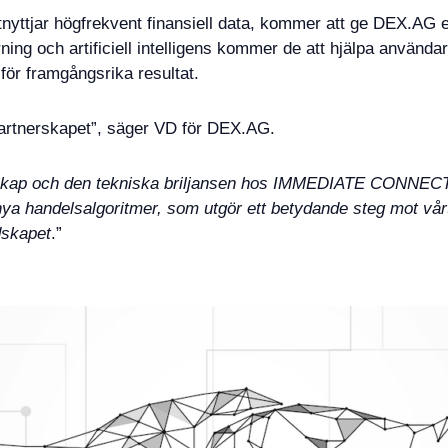
yttjar högfrekvent finansiell data, kommer att ge DEX.AG e
ing och artificiell intelligens kommer de att hjälpa använda
 för framgångsrika resultat.
 partnerskapet”, säger VD för DEX.AG.
skap och den tekniska briljansen hos IMMEDIATE CONNECT 
ya handelsalgoritmer, som utgör ett betydande steg mot vårt
dskapet
.”