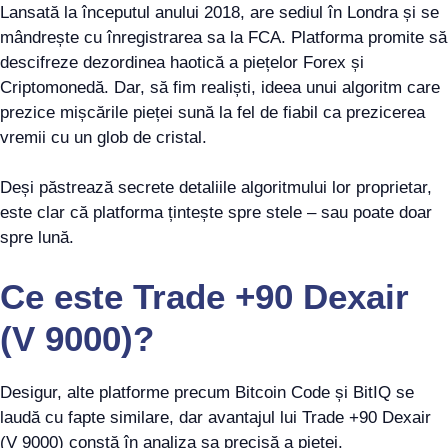
Lansată la începutul anului 2018, are sediul în Londra și se
mândrește cu înregistrarea sa la FCA. Platforma promite să
descifreze dezordinea haotică a piețelor Forex și
Criptomonedă. Dar, să fim realiști, ideea unui algoritm care
prezice mișcările pieței sună la fel de fiabil ca prezicerea
vremii cu un glob de cristal.
Deși păstrează secrete detaliile algoritmului lor proprietar,
este clar că platforma țintește spre stele – sau poate doar
spre lună.
Ce este Trade +90 Dexair
(V 9000)?
Desigur, alte platforme precum Bitcoin Code și BitIQ se
laudă cu fapte similare, dar avantajul lui Trade +90 Dexair
(V 9000) constă în analiza sa precisă a pieței.