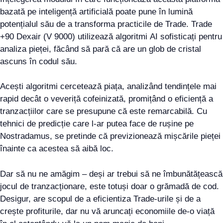
bazată pe inteligență artificială poate pune în lumină
potențialul său de a transforma practicile de Trade. Trade
+90 Dexair (V 9000) utilizează algoritmi AI sofisticați pentru
analiza pieței, făcând să pară că are un glob de cristal
ascuns în codul său.
Acești algoritmi cercetează piața, analizând tendințele mai
rapid decât o veveriță cofeinizată, promițând o eficiență a
tranzacțiilor care se presupune că este remarcabilă. Cu
tehnici de predicție care l-ar putea face de rușine pe
Nostradamus, se pretinde că previzionează mișcările pieței
înainte ca acestea să aibă loc.
Dar să nu ne amăgim – deși ar trebui să ne îmbunătățească
jocul de tranzacționare, este totuși doar o grămadă de cod.
Desigur, are scopul de a eficientiza Trade-urile și de a
crește profiturile, dar nu vă aruncați economiile de-o viață