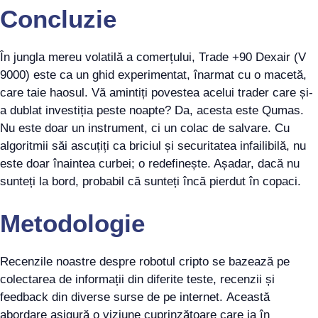
Concluzie
În jungla mereu volatilă a comerțului, Trade +90 Dexair (V
9000) este ca un ghid experimentat, înarmat cu o macetă,
care taie haosul. Vă amintiți povestea acelui trader care și-
a dublat investiția peste noapte? Da, acesta este Qumas.
Nu este doar un instrument, ci un colac de salvare. Cu
algoritmii săi ascuțiți ca briciul și securitatea infailibilă, nu
este doar înaintea curbei; o redefinește. Așadar, dacă nu
sunteți la bord, probabil că sunteți încă pierdut în copaci.
Metodologie
Recenzile noastre despre robotul cripto se bazează pe
colectarea de informații din diferite teste, recenzii și
feedback din diverse surse de pe internet. Această
abordare asigură o viziune cuprinzătoare care ia în