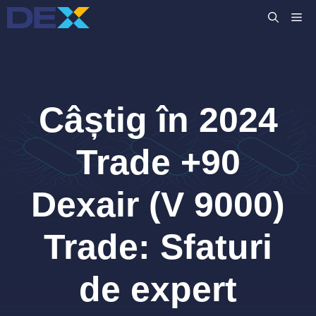
Sari
M
la
conținut
Câștig în 2024
Trade +90
Dexair (V 9000)
Trade: Sfaturi
de expert