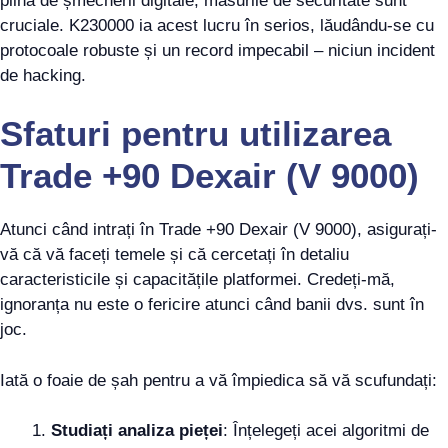
plină de șmecherii digitale, măsurile de securitate sunt
cruciale. K230000 ia acest lucru în serios, lăudându-se cu
protocoale robuste și un record impecabil – niciun incident
de hacking.
Sfaturi pentru utilizarea
Trade +90 Dexair (V 9000)
Atunci când intrați în Trade +90 Dexair (V 9000), asigurați-
vă că vă faceți temele și că cercetați în detaliu
caracteristicile și capacitățile platformei. Credeți-mă,
ignoranța nu este o fericire atunci când banii dvs. sunt în
joc.
Iată o foaie de șah pentru a vă împiedica să vă scufundați:
Studiați analiza pieței
: Înțelegeți acei algoritmi de