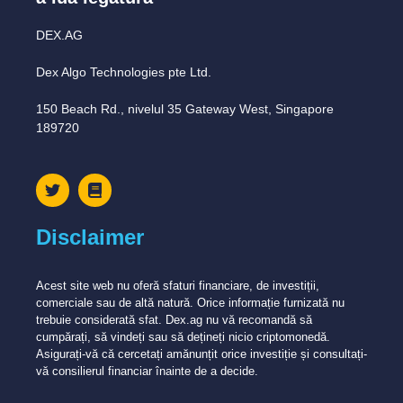
DEX.AG
Dex Algo Technologies pte Ltd.
150 Beach Rd., nivelul 35 Gateway West, Singapore
189720
Disclaimer
Acest site web nu oferă sfaturi financiare, de investiții,
comerciale sau de altă natură. Orice informație furnizată nu
trebuie considerată sfat. Dex.ag nu vă recomandă să
cumpărați, să vindeți sau să dețineți nicio criptomonedă.
Asigurați-vă că cercetați amănunțit orice investiție și consultați-
vă consilierul financiar înainte de a decide.