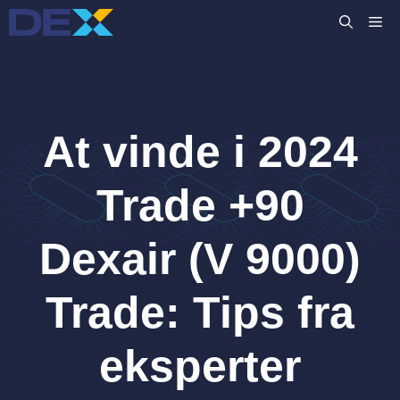
Hop
M
til
indhold
At vinde i 2024
Trade +90
Dexair (V 9000)
Trade: Tips fra
eksperter