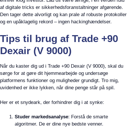
enhver klog investor. Lad os være ærlige, i en verden fuld
af digitale tricks er sikkerhedsforanstaltninger afgørende.
Den tager dette alvorligt og kan prale af robuste protokoller
og en upåklagelig rekord – ingen hackinghændelser.
Tips til brug af Trade +90
Dexair (V 9000)
Når du kaster dig ud i Trade +90 Dexair (V 9000), skal du
sørge for at gøre dit hjemmearbejde og undersøge
platformens funktioner og muligheder grundigt. Tro mig,
uvidenhed er ikke lykken, når dine penge står på spil.
Her er et snydeark, der forhindrer dig i at synke:
Studer markedsanalyse
: Forstå de smarte
algoritmer. De er dine nye bedste venner.