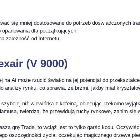
ać się mniej dostosowane do potrzeb doświadczonych tra
 opanowania dla początkujących.
na zależność od Internetu.
exair (V 9000)
ej na Ai może rzucić światło na jej potencjał do przekształ
analizy rynku, co sprawia, że brzmi, jakby miał kryształo
y szybciej niż wiewiórka z kofeiną, obiecując rzekomo wyją
amusa, twierdzą, że przewidują ruchy rynkowe, zanim się 
szą grę Trade, to wciąż jest to tylko garść kodu. Oczywiśc
niego oszczędności życia, oczekując magicznego drzewa pie