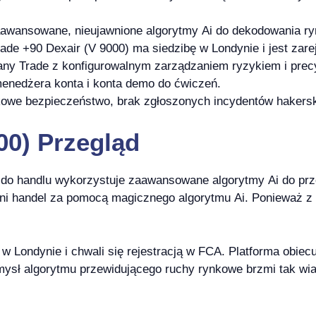
aawansowane, nieujawnione algorytmy Ai do dekodowania ryn
ade +90 Dexair (V 9000) ma siedzibę w Londynie i jest zar
any Trade z konfigurowalnym zarządzaniem ryzykiem i precy
enedżera konta i konta demo do ćwiczeń.
kowe bezpieczeństwo, brak zgłoszonych incydentów hakers
00) Przegląd
 do handlu wykorzystuje zaawansowane algorytmy Ai do prze
śni handel za pomocą magicznego algorytmu Ai. Ponieważ z 
w Londynie i chwali się rejestracją w FCA. Platforma obie
mysł algorytmu przewidującego ruchy rynkowe brzmi tak wi