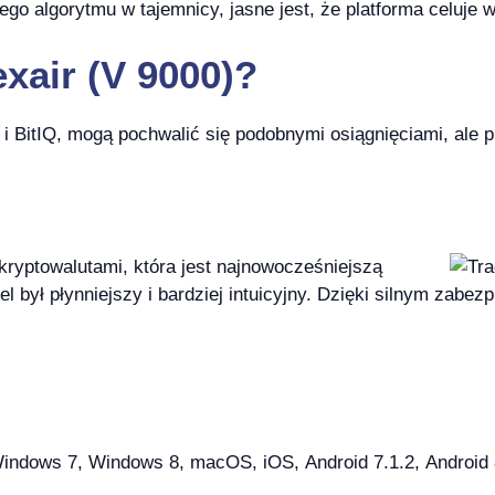
o algorytmu w tajemnicy, jasne jest, że platforma celuje 
exair (V 9000)?
e i BitIQ, mogą pochwalić się podobnymi osiągnięciami, ale
 kryptowalutami, która jest najnowocześniejszą
l był płynniejszy i bardziej intuicyjny. Dzięki silnym zab
dows 7, Windows 8, macOS, iOS, Android 7.1.2, Android 8.1