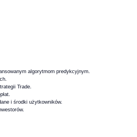
wansowanym algorytmom predykcyjnym.
ch.
rategii Trade.
płat.
dane i środki użytkowników.
inwestorów.