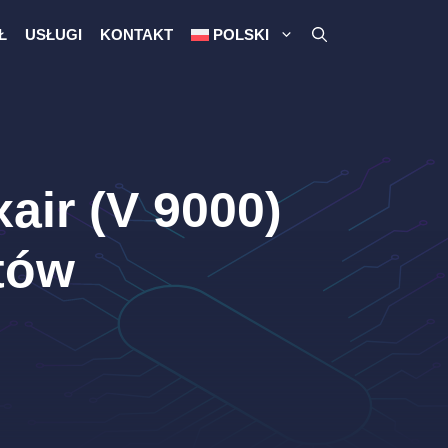
Ł
USŁUGI
KONTAKT
POLSKI
air (V 9000)
tów