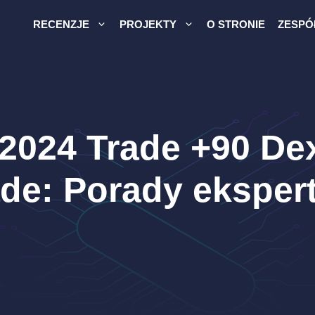
RECENZJE
PROJEKTY
O STRONIE
ZESPÓ
024 Trade +90 Dex
ade: Porady eksper