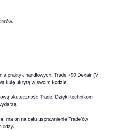
derów.
cenia praktyk handlowych. Trade +90 Dexair (V
wą kulę ukrytą w swoim kodzie.
tkową skuteczność Trade. Dzięki technikom
wydarzą.
ie, ma on na celu usprawnienie Trade’ów i
niędzy.