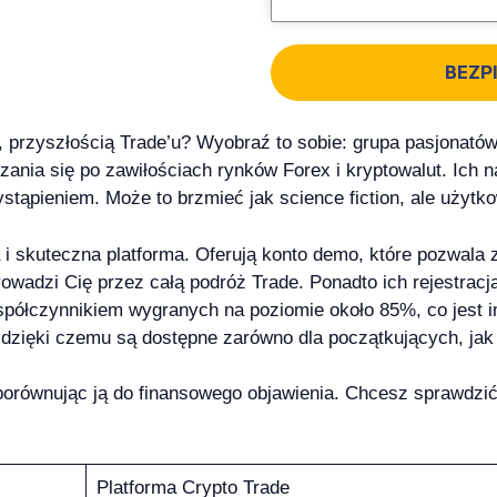
BEZP
, przyszłością Trade’u? Wyobraź to sobie: grupa pasjonató
nia się po zawiłościach rynków Forex i kryptowalut. Ich n
stąpieniem. Może to brzmieć jak science fiction, ale użytk
a i skuteczna platforma. Oferują konto demo, które pozwal
wadzi Cię przez całą podróż Trade. Ponadto ich rejestracj
półczynnikiem wygranych na poziomie około 85%, co jest i
 dzięki czemu są dostępne zarówno dla początkujących, jak
porównując ją do finansowego objawienia. Chcesz sprawdzić
Platforma Crypto Trade