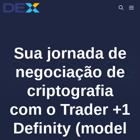
Pular
M
para
o
conteúdo
Sua jornada de
negociação de
criptografia
com o Trader +1
Definity (model