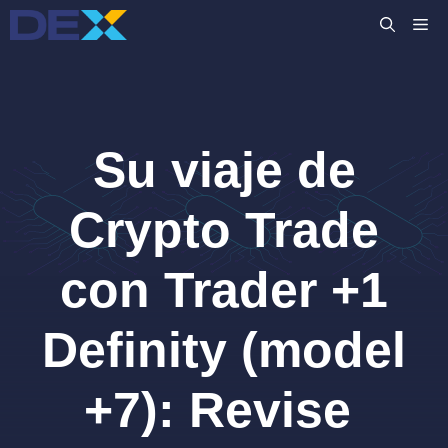
Saltar
M
al
contenido
Su viaje de
Crypto Trade
con Trader +1
Definity (model
+7): Revise