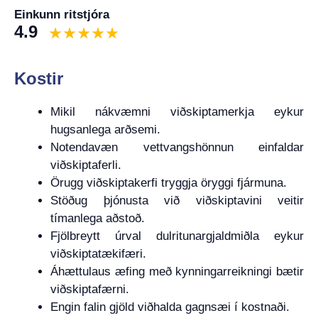
Einkunn ritstjóra
4.9
Kostir
Mikil nákvæmni viðskiptamerkja eykur
hugsanlega arðsemi.
Notendavæn vettvangshönnun einfaldar
viðskiptaferli.
Örugg viðskiptakerfi tryggja öryggi fjármuna.
Stöðug þjónusta við viðskiptavini veitir
tímanlega aðstoð.
Fjölbreytt úrval dulritunargjaldmiðla eykur
viðskiptatækifæri.
Áhættulaus æfing með kynningarreikningi bætir
viðskiptafærni.
Engin falin gjöld viðhalda gagnsæi í kostnaði.