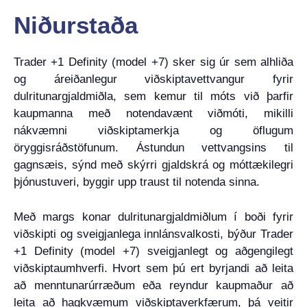
Niðurstaða
Trader +1 Definity (model +7) sker sig úr sem alhliða
og áreiðanlegur viðskiptavettvangur fyrir
dulritunargjaldmiðla, sem kemur til móts við þarfir
kaupmanna með notendavænt viðmóti, mikilli
nákvæmni viðskiptamerkja og öflugum
öryggisráðstöfunum. Ástundun vettvangsins til
gagnsæis, sýnd með skýrri gjaldskrá og móttækilegri
þjónustuveri, byggir upp traust til notenda sinna.
Með margs konar dulritunargjaldmiðlum í boði fyrir
viðskipti og sveigjanlega innlánsvalkosti, býður Trader
+1 Definity (model +7) sveigjanlegt og aðgengilegt
viðskiptaumhverfi. Hvort sem þú ert byrjandi að leita
að menntunarúrræðum eða reyndur kaupmaður að
leita að hagkvæmum viðskiptaverkfærum, þá veitir