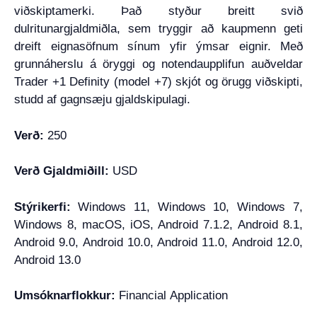
viðskiptamerki. Það styður breitt svið
dulritunargjaldmiðla, sem tryggir að kaupmenn geti
dreift eignasöfnum sínum yfir ýmsar eignir. Með
grunnáherslu á öryggi og notendaupplifun auðveldar
Trader +1 Definity (model +7) skjót og örugg viðskipti,
studd af gagnsæju gjaldskipulagi.
Verð:
250
Verð Gjaldmiðill:
USD
Stýrikerfi:
Windows 11, Windows 10, Windows 7,
Windows 8, macOS, iOS, Android 7.1.2, Android 8.1,
Android 9.0, Android 10.0, Android 11.0, Android 12.0,
Android 13.0
Umsóknarflokkur:
Financial Application