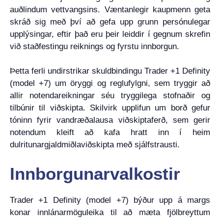
auðlindum vettvangsins. Væntanlegir kaupmenn geta
skráð sig með því að gefa upp grunn persónulegar
upplýsingar, eftir það eru þeir leiddir í gegnum skrefin
við staðfestingu reiknings og fyrstu innborgun.
Þetta ferli undirstrikar skuldbindingu Trader +1 Definity
(model +7) um öryggi og reglufylgni, sem tryggir að
allir notendareikningar séu tryggilega stofnaðir og
tilbúnir til viðskipta. Skilvirk upplifun um borð gefur
tóninn fyrir vandræðalausa viðskiptaferð, sem gerir
notendum kleift að kafa hratt inn í heim
dulritunargjaldmiðlaviðskipta með sjálfstrausti.
Innborgunarvalkostir
Trader +1 Definity (model +7) býður upp á margs
konar innlánarmöguleika til að mæta fjölbreyttum