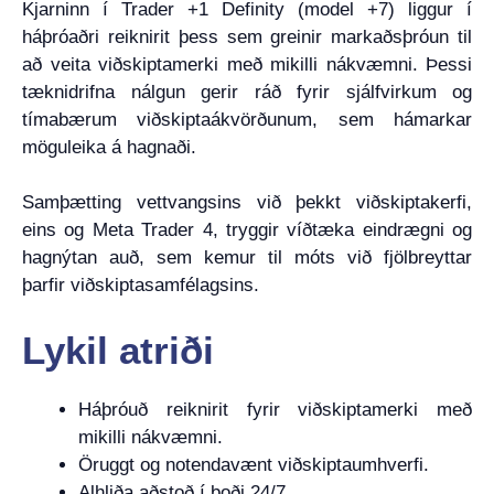
Kjarninn í Trader +1 Definity (model +7) liggur í
háþróaðri reiknirit þess sem greinir markaðsþróun til
að veita viðskiptamerki með mikilli nákvæmni. Þessi
tæknidrifna nálgun gerir ráð fyrir sjálfvirkum og
tímabærum viðskiptaákvörðunum, sem hámarkar
möguleika á hagnaði.
Samþætting vettvangsins við þekkt viðskiptakerfi,
eins og Meta Trader 4, tryggir víðtæka eindrægni og
hagnýtan auð, sem kemur til móts við fjölbreyttar
þarfir viðskiptasamfélagsins.
Lykil atriði
Háþróuð reiknirit fyrir viðskiptamerki með
mikilli nákvæmni.
Öruggt og notendavænt viðskiptaumhverfi.
Alhliða aðstoð í boði 24/7.