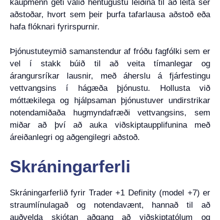
kaupmenn geti valið hentugustu leiðina til að leita sér
aðstoðar, hvort sem þeir þurfa tafarlausa aðstoð eða
hafa flóknari fyrirspurnir.
Þjónustuteymið samanstendur af fróðu fagfólki sem er
vel í stakk búið til að veita tímanlegar og
árangursríkar lausnir, með áherslu á fjárfestingu
vettvangsins í hágæða þjónustu. Hollusta við
móttækilega og hjálpsaman þjónustuver undirstrikar
notendamiðaða hugmyndafræði vettvangsins, sem
miðar að því að auka viðskiptaupplifunina með
áreiðanlegri og aðgengilegri aðstoð.
Skráningarferli
Skráningarferlið fyrir Trader +1 Definity (model +7) er
straumlínulagað og notendavænt, hannað til að
auðvelda skjótan aðgang að viðskiptatólum og