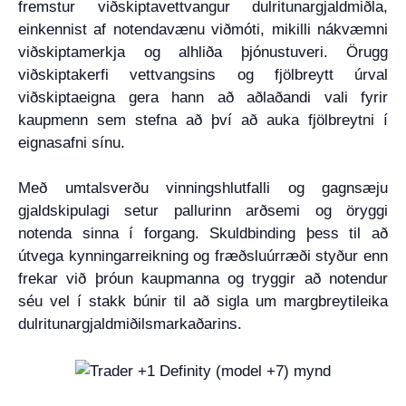
fremstur viðskiptavettvangur dulritunargjaldmiðla,
einkennist af notendavænu viðmóti, mikilli nákvæmni
viðskiptamerkja og alhliða þjónustuveri. Örugg
viðskiptakerfi vettvangsins og fjölbreytt úrval
viðskiptaeigna gera hann að aðlaðandi vali fyrir
kaupmenn sem stefna að því að auka fjölbreytni í
eignasafni sínu.
Með umtalsverðu vinningshlutfalli og gagnsæju
gjaldskipulagi setur pallurinn arðsemi og öryggi
notenda sinna í forgang. Skuldbinding þess til að
útvega kynningarreikning og fræðsluúrræði styður enn
frekar við þróun kaupmanna og tryggir að notendur
séu vel í stakk búnir til að sigla um margbreytileika
dulritunargjaldmiðilsmarkaðarins.