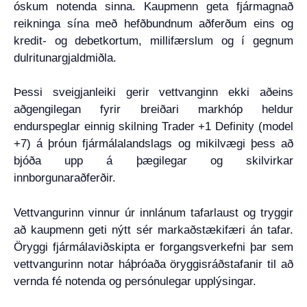
óskum notenda sinna. Kaupmenn geta fjármagnað
reikninga sína með hefðbundnum aðferðum eins og
kredit- og debetkortum, millifærslum og í gegnum
dulritunargjaldmiðla.
Þessi sveigjanleiki gerir vettvanginn ekki aðeins
aðgengilegan fyrir breiðari markhóp heldur
endurspeglar einnig skilning Trader +1 Definity (model
+7) á þróun fjármálalandslags og mikilvægi þess að
bjóða upp á þægilegar og skilvirkar
innborgunaraðferðir.
Vettvangurinn vinnur úr innlánum tafarlaust og tryggir
að kaupmenn geti nýtt sér markaðstækifæri án tafar.
Öryggi fjármálaviðskipta er forgangsverkefni þar sem
vettvangurinn notar háþróaða öryggisráðstafanir til að
vernda fé notenda og persónulegar upplýsingar.