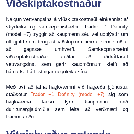
Viðskiptakostnaður
Nálgun vettvangsins á viðskiptakostnaði einkennist af
skýrleika og samkeppnishæfni. Trader +1 Definity
(model +7) tryggir að kaupmenn séu vel upplýstir um
öll gjöld sem tengjast viðskiptum þeirra, sem stuðlar
að gagnsæi umhverfi. Samkeppnishæfni
viðskiptakostnaðar stuðlar að aðdráttarafl
vettvangsins, sem gerir kaupmönnum kleift að
hámarka fjárfestingarmöguleika sína.
Með því að jafna hagkvæmni við hágæða þjónustu,
staðsetur
Trader +1 Definity (model +7)
sig sem
hagkvæma lausn fyrir kaupmenn með
dulritunargjaldmiðla sem leita að verðmæti og
frammistöðu.