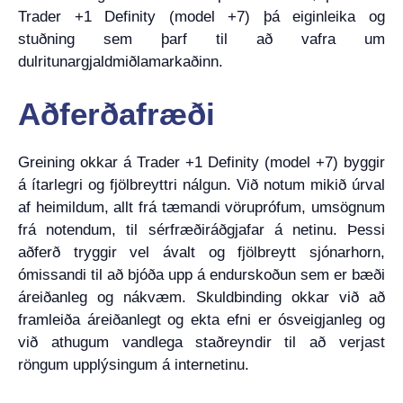
Trader +1 Definity (model +7) þá eiginleika og
stuðning sem þarf til að vafra um
dulritunargjaldmiðlamarkaðinn.
Aðferðafræði
Greining okkar á Trader +1 Definity (model +7) byggir
á ítarlegri og fjölbreyttri nálgun. Við notum mikið úrval
af heimildum, allt frá tæmandi vöruprófum, umsögnum
frá notendum, til sérfræðiráðgjafar á netinu. Þessi
aðferð tryggir vel ávalt og fjölbreytt sjónarhorn,
ómissandi til að bjóða upp á endurskoðun sem er bæði
áreiðanleg og nákvæm. Skuldbinding okkar við að
framleiða áreiðanlegt og ekta efni er ósveigjanleg og
við athugum vandlega staðreyndir til að verjast
röngum upplýsingum á internetinu.