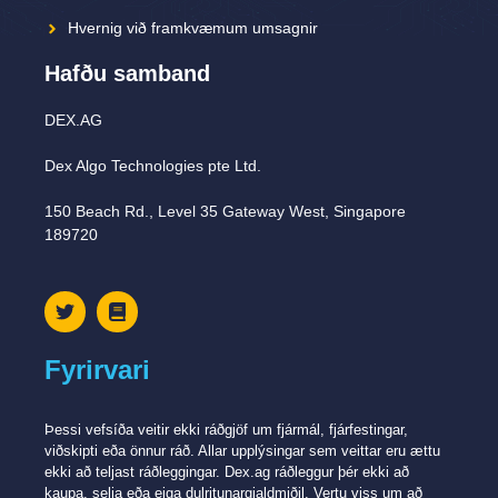
Hvernig við framkvæmum umsagnir
Hafðu samband
DEX.AG
Dex Algo Technologies pte Ltd.
150 Beach Rd., Level 35 Gateway West, Singapore
189720
Fyrirvari
Þessi vefsíða veitir ekki ráðgjöf um fjármál, fjárfestingar,
viðskipti eða önnur ráð. Allar upplýsingar sem veittar eru ættu
ekki að teljast ráðleggingar. Dex.ag ráðleggur þér ekki að
kaupa, selja eða eiga dulritunargjaldmiðil. Vertu viss um að