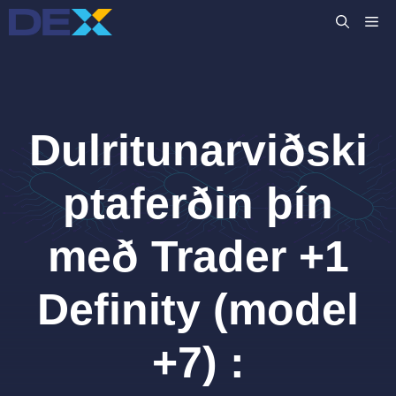
Skip
M
to
content
Dulritunarviðski
ptaferðin þín
með Trader +1
Definity (model
+7) :