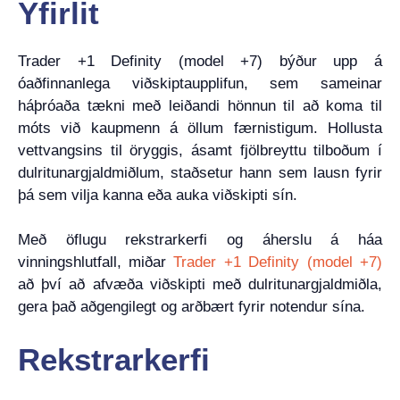
Yfirlit
Trader +1 Definity (model +7) býður upp á
óaðfinnanlega viðskiptaupplifun, sem sameinar
háþróaða tækni með leiðandi hönnun til að koma til
móts við kaupmenn á öllum færnistigum. Hollusta
vettvangsins til öryggis, ásamt fjölbreyttu tilboðum í
dulritunargjaldmiðlum, staðsetur hann sem lausn fyrir
þá sem vilja kanna eða auka viðskipti sín.
Með öflugu rekstrarkerfi og áherslu á háa
vinningshlutfall, miðar
Trader +1 Definity (model +7)
að því að afvæða viðskipti með dulritunargjaldmiðla,
gera það aðgengilegt og arðbært fyrir notendur sína.
Rekstrarkerfi