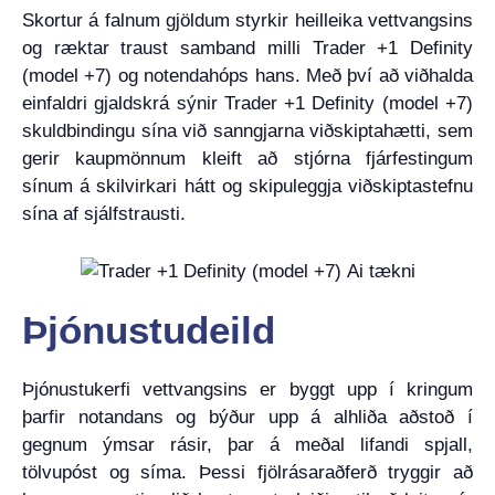
Skortur á falnum gjöldum styrkir heilleika vettvangsins
og ræktar traust samband milli Trader +1 Definity
(model +7) og notendahóps hans. Með því að viðhalda
einfaldri gjaldskrá sýnir Trader +1 Definity (model +7)
skuldbindingu sína við sanngjarna viðskiptahætti, sem
gerir kaupmönnum kleift að stjórna fjárfestingum
sínum á skilvirkari hátt og skipuleggja viðskiptastefnu
sína af sjálfstrausti.
Þjónustudeild
Þjónustukerfi vettvangsins er byggt upp í kringum
þarfir notandans og býður upp á alhliða aðstoð í
gegnum ýmsar rásir, þar á meðal lifandi spjall,
tölvupóst og síma. Þessi fjölrásaraðferð tryggir að