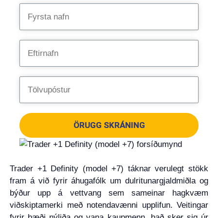
ÖRUGG SKRÁNING
Trader +1 Definity (model +7) táknar verulegt stökk
fram á við fyrir áhugafólk um dulritunargjaldmiðla og
býður upp á vettvang sem sameinar hagkvæm
viðskiptamerki með notendavænni upplifun. Veitingar
fyrir bæði nýliða og vana kaupmenn, það sker sig úr