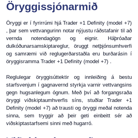
Öryggissjónarmið
Öryggi er í fyrirrúmi hjá Trader +1 Definity (model +7)
, þar sem vettvangurinn notar nýjustu ráðstafanir til að
vernda notendagögn og eignir. Háþróaðar
dulkóðunarsamskiptareglur, öruggt netþjónsumhverfi
og samræmi við reglugerðarstaðla eru burðarásin í
öryggisramma Trader +1 Definity (model +7) .
Reglulegar öryggisúttektir og innleiðing á bestu
starfsvenjum í gagnavernd styrkja varnir vettvangsins
gegn hugsanlegum ógnum. Með því að forgangsraða
öryggi viðskiptaumhverfis síns, stuðlar Trader +1
Definity (model +7) að trausti og öryggi meðal notenda
sinna, sem tryggir að þeir geti einbeitt sér að
viðskiptastarfsemi sinni með hugarró.