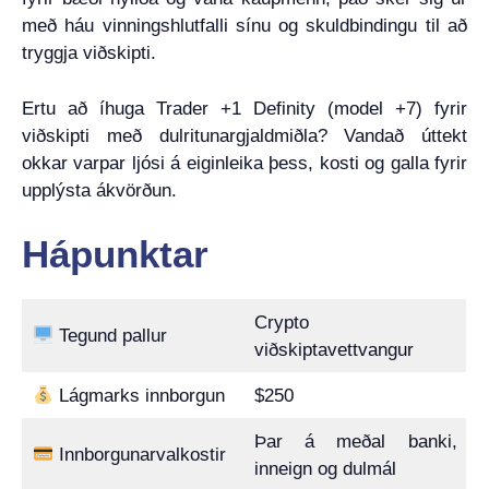
með háu vinningshlutfalli sínu og skuldbindingu til að
tryggja viðskipti.
Ertu að íhuga Trader +1 Definity (model +7) fyrir
viðskipti með dulritunargjaldmiðla? Vandað úttekt
okkar varpar ljósi á eiginleika þess, kosti og galla fyrir
upplýsta ákvörðun.
Hápunktar
Crypto
Tegund pallur
viðskiptavettvangur
Lágmarks innborgun
$250
Þar á meðal banki,
Innborgunarvalkostir
inneign og dulmál