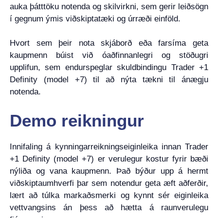
auka þátttöku notenda og skilvirkni, sem gerir leiðsögn
í gegnum ýmis viðskiptatæki og úrræði einföld.
Hvort sem þeir nota skjáborð eða farsíma geta
kaupmenn búist við óaðfinnanlegri og stöðugri
upplifun, sem endurspeglar skuldbindingu Trader +1
Definity (model +7) til að nýta tækni til ánægju
notenda.
Demo reikningur
Innifaling á kynningarreikningseiginleika innan Trader
+1 Definity (model +7) er verulegur kostur fyrir bæði
nýliða og vana kaupmenn. Það býður upp á hermt
viðskiptaumhverfi þar sem notendur geta æft aðferðir,
lært að túlka markaðsmerki og kynnt sér eiginleika
vettvangsins án þess að hætta á raunverulegu