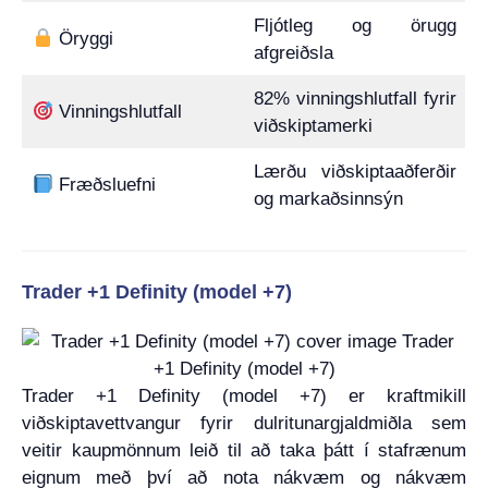
Fljótleg og örugg
Öryggi
afgreiðsla
82% vinningshlutfall fyrir
Vinningshlutfall
viðskiptamerki
Lærðu viðskiptaaðferðir
Fræðsluefni
og markaðsinnsýn
Trader +1 Definity (model +7)
Trader +1 Definity (model +7) er kraftmikill
viðskiptavettvangur fyrir dulritunargjaldmiðla sem
veitir kaupmönnum leið til að taka þátt í stafrænum
eignum með því að nota nákvæm og nákvæm