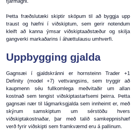
fjármagni.
Þetta fræðslutæki skiptir sköpum til að byggja upp
traust og hæfni í viðskiptum, sem gerir notendum
kleift að kanna ýmsar viðskiptaaðstæður og skilja
gangverki markaðarins í áhættulausu umhverfi.
Uppbygging gjalda
Gagnsæi í gjaldskránni er hornsteinn Trader +1
Definity (model +7) vettvangsins, sem tryggir að
kaupmenn séu fullkomlega meðvitaðir um allan
kostnað sem tengist viðskiptastarfsemi þeirra. Þetta
gagnsæi nær til lágmarksgjalda sem innheimt er, með
skýrum samskiptum um sérstöðu hvers
viðskiptakostnaðar, þar með talið samkeppnishæf
verð fyrir viðskipti sem framkvæmd eru á pallinum.