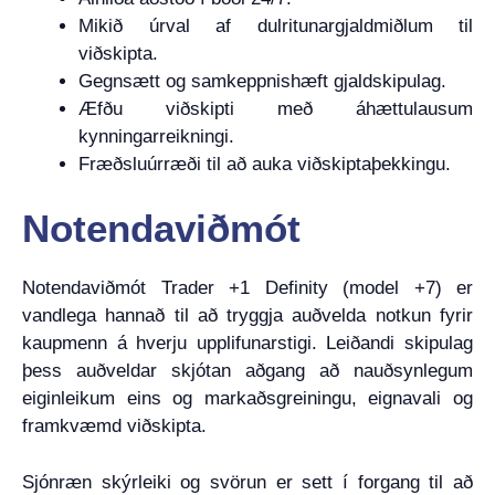
Mikið úrval af dulritunargjaldmiðlum til
viðskipta.
Gegnsætt og samkeppnishæft gjaldskipulag.
Æfðu viðskipti með áhættulausum
kynningarreikningi.
Fræðsluúrræði til að auka viðskiptaþekkingu.
Notendaviðmót
Notendaviðmót Trader +1 Definity (model +7) er
vandlega hannað til að tryggja auðvelda notkun fyrir
kaupmenn á hverju upplifunarstigi. Leiðandi skipulag
þess auðveldar skjótan aðgang að nauðsynlegum
eiginleikum eins og markaðsgreiningu, eignavali og
framkvæmd viðskipta.
Sjónræn skýrleiki og svörun er sett í forgang til að