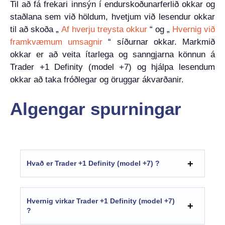
Til að fá frekari innsýn í endurskoðunarferlið okkar og
staðlana sem við höldum, hvetjum við lesendur okkar
til að skoða „
Af hverju treysta okkur
“ og „
Hvernig við
framkvæmum umsagnir
“ síðurnar okkar. Markmið
okkar er að veita ítarlega og sanngjarna könnun á
Trader +1 Definity (model +7) og hjálpa lesendum
okkar að taka fróðlegar og öruggar ákvarðanir.
Algengar spurningar
Hvað er Trader +1 Definity (model +7) ?
Hvernig virkar Trader +1 Definity (model +7)
?