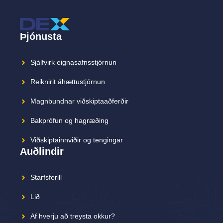
Þjónusta
Sjálfvirk eignasafnsstjórnun
Reiknirit áhættustjórnun
Magnbundnar viðskiptaaðferðir
Bakprófun og hagræðing
Viðskiptainnviðir og tengingar
Auðlindir
Starfsferill
Lið
Af hverju að treysta okkur?