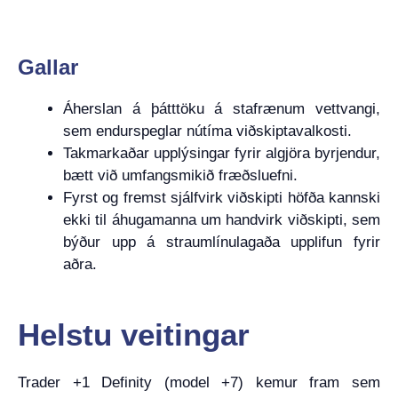
Gallar
Áherslan á þátttöku á stafrænum vettvangi,
sem endurspeglar nútíma viðskiptavalkosti.
Takmarkaðar upplýsingar fyrir algjöra byrjendur,
bætt við umfangsmikið fræðsluefni.
Fyrst og fremst sjálfvirk viðskipti höfða kannski
ekki til áhugamanna um handvirk viðskipti, sem
býður upp á straumlínulagaða upplifun fyrir
aðra.
Helstu veitingar
Trader +1 Definity (model +7) kemur fram sem