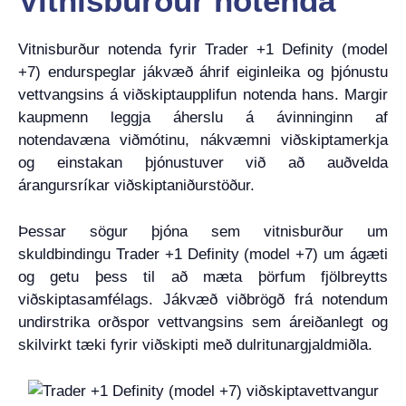
Vitnisburður notenda
Vitnisburður notenda fyrir Trader +1 Definity (model
+7) endurspeglar jákvæð áhrif eiginleika og þjónustu
vettvangsins á viðskiptaupplifun notenda hans. Margir
kaupmenn leggja áherslu á ávinninginn af
notendavæna viðmótinu, nákvæmni viðskiptamerkja
og einstakan þjónustuver við að auðvelda
árangursríkar viðskiptaniðurstöður.
Þessar sögur þjóna sem vitnisburður um
skuldbindingu Trader +1 Definity (model +7) um ágæti
og getu þess til að mæta þörfum fjölbreytts
viðskiptasamfélags. Jákvæð viðbrögð frá notendum
undirstrika orðspor vettvangsins sem áreiðanlegt og
skilvirkt tæki fyrir viðskipti með dulritunargjaldmiðla.