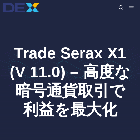
コ
M
ン
テ
ン
ツ
へ
Trade Serax X1
ス
キ
ッ
(V 11.0) – 高度な
プ
暗号通貨取引で
利益を最大化