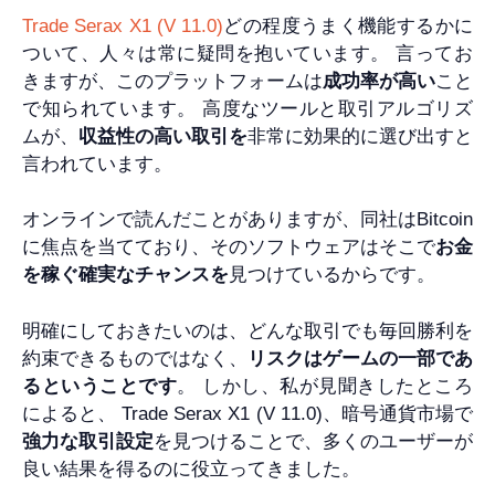
Trade Serax X1 (V 11.0)
どの程度うまく機能するかに
ついて、人々は常に疑問を抱いています。 言ってお
きますが、このプラットフォームは
成功率が高い
こと
で知られています。 高度なツールと取引アルゴリズ
ムが、
収益性の高い取引を
非常に効果的に選び出すと
言われています。
オンラインで読んだことがありますが、同社はBitcoin
に焦点を当てており、そのソフトウェアはそこで
お金
を稼ぐ確実なチャンスを
見つけているからです。
明確にしておきたいのは、どんな取引でも毎回勝利を
約束できるものではなく、
リスクはゲームの一部であ
るということです
。 しかし、私が見聞きしたところ
によると、 Trade Serax X1 (V 11.0)、暗号通貨市場で
強力な取引設定
を見つけることで、多くのユーザーが
良い結果を得るのに役立ってきました。