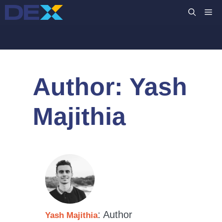
コ
M
ン
テ
ン
ツ
へ
Author:
Yash
ス
キ
ッ
Majithia
プ
: Author
Yash Majithia