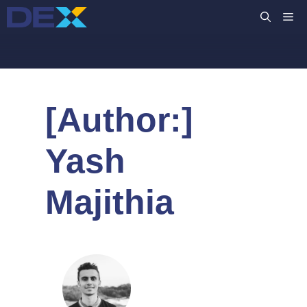
컨
M
텐
츠
로
건
너
[Author:]
뛰
기
Yash
Majithia