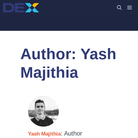
Preskočiť
M
na
obsah
Author:
Yash
Majithia
: Author
Yash Majithia