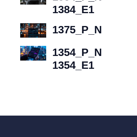
1384_E1
1375_P_N
1354_P_N
1354_E1