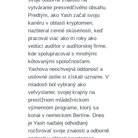
vytváranie presvedčivého obsahu.
Predtým, ako Yash začal svoju
kariéru v oblasti kryptomien,
nazbieral cenné skúsenosti, keď
pracoval viac ako tri roky ako
vedúci audítor v audítorskej firme,
kde spolupracoval s mnohými
kótovanými spoločnosťami.
Yashova neochvejná oddanosť a
usilovné úsilie si získali uznanie. V
mladosti bol vybraný ako
veľvyslanec svojej krajiny na
prestížnom mládežníckom
výmennom programe, ktorý sa
konal v nemeckom Berlíne. Dnes
je Yash naďalej odhodlaný
rozširovať svoje znalosti a odborné