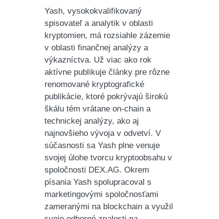
Yash, vysokokvalifikovaný
spisovateľ a analytik v oblasti
kryptomien, má rozsiahle zázemie
v oblasti finančnej analýzy a
výkazníctva. Už viac ako rok
aktívne publikuje články pre rôzne
renomované kryptografické
publikácie, ktoré pokrývajú širokú
škálu tém vrátane on-chain a
technickej analýzy, ako aj
najnovšieho vývoja v odvetví. V
súčasnosti sa Yash plne venuje
svojej úlohe tvorcu kryptoobsahu v
spoločnosti DEX.AG. Okrem
písania Yash spolupracoval s
marketingovými spoločnosťami
zameranými na blockchain a využil
svoje odborné znalosti na