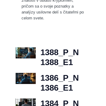
znalosti v oblasti kryptomien,
pričom sa o svoje poznatky a
analýzy usilovne delí s čitateľmi po
celom svete.
1388_P_N
1388_E1
1386_P_N
1386_E1
1384_P_N