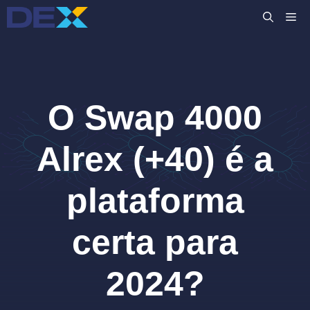
Pular
M
para
o
conteúdo
O Swap 4000
Alrex (+40) é a
plataforma
certa para
2024?