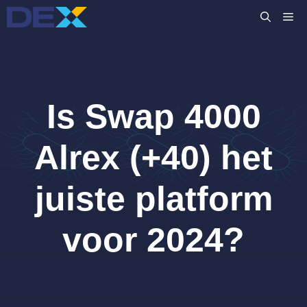
Ga
M
naar
de
inhoud
Is Swap 4000
Alrex (+40) het
juiste platform
voor 2024?