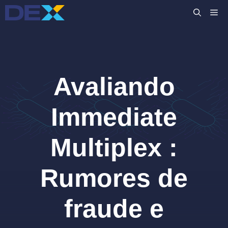
Pular
M
para
o
conteúdo
Avaliando
Immediate
Multiplex :
Rumores de
fraude e