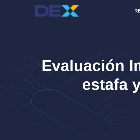
Saltar
R
al
contenido
Evaluación I
estafa y