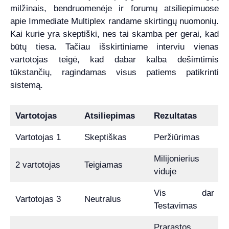
milžinais, bendruomenėje ir forumų atsiliepimuose
apie Immediate Multiplex randame skirtingų nuomonių.
Kai kurie yra skeptiški, nes tai skamba per gerai, kad
būtų tiesa. Tačiau išskirtiniame interviu vienas
vartotojas teigė, kad dabar kalba dešimtimis
tūkstančių, ragindamas visus patiems patikrinti
sistemą.
Vartotojas
Atsiliepimas
Rezultatas
Vartotojas 1
Skeptiškas
Peržiūrimas
Milijonierius
2 vartotojas
Teigiamas
viduje
Vis dar
Vartotojas 3
Neutralus
Testavimas
Prarastos