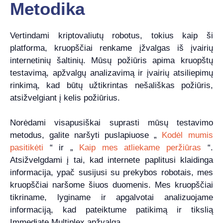
Metodika
Vertindami kriptovaliutų robotus, tokius kaip ši
platforma, kruopščiai renkame įžvalgas iš įvairių
internetinių šaltinių. Mūsų požiūris apima kruopštų
testavimą, apžvalgų analizavimą ir įvairių atsiliepimų
rinkimą, kad būtų užtikrintas nešališkas požiūris,
atsižvelgiant į kelis požiūrius.
Norėdami visapusiškai suprasti mūsų testavimo
metodus, galite naršyti puslapiuose „
Kodėl mumis
pasitikėti
“ ir „
Kaip mes atliekame peržiūras
“.
Atsižvelgdami į tai, kad internete paplitusi klaidinga
informacija, ypač susijusi su prekybos robotais, mes
kruopščiai naršome šiuos duomenis. Mes kruopščiai
tikriname, lyginame ir apgalvotai analizuojame
informaciją, kad pateiktume patikimą ir tikslią
Immediate Multiplex apžvalgą.