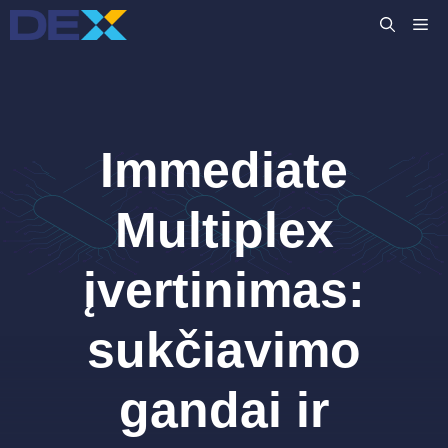
Pereiti
M
prie
turinio
Immediate
Multiplex
įvertinimas:
sukčiavimo
gandai ir