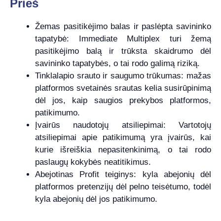
Prieš
Žemas pasitikėjimo balas ir paslėpta savininko
tapatybė: Immediate Multiplex turi žemą
pasitikėjimo balą ir trūksta skaidrumo dėl
savininko tapatybės, o tai rodo galimą riziką.
Tinklalapio srauto ir saugumo trūkumas: mažas
platformos svetainės srautas kelia susirūpinimą
dėl jos, kaip saugios prekybos platformos,
patikimumo.
Įvairūs naudotojų atsiliepimai: Vartotojų
atsiliepimai apie patikimumą yra įvairūs, kai
kurie išreiškia nepasitenkinimą, o tai rodo
paslaugų kokybės neatitikimus.
Abejotinas Profit teiginys: kyla abejonių dėl
platformos pretenzijų dėl pelno teisėtumo, todėl
kyla abejonių dėl jos patikimumo.