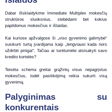
Dabar išsklaidykime Immediate Multiplex mokesčių
struktūros sluoksnius, stebėdami bet kokius
papildomus mokesčius ir išlaidas.
Kai kuriose apžvalgose ši „viso gyvenimo galimybė“
susikurti turtą įvardijama kaip „lengviausi kada nors
uždirbti pinigai“. Tačiau ar turėtumėte atsisakyti savo
kredito kortelės?
Teisėta schema greitai grąžintų visus nepagrįstus
mokesčius, todėl pasitikėjimą reikia sukurti visą
gyvenimą.
Palyginimas su
konkurentais