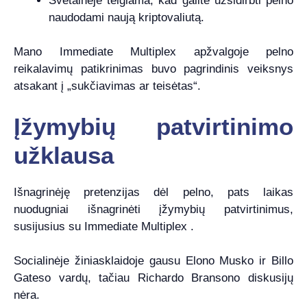
Svetainėje teigiama, kad galite užsidirbti pelno
naudodami naują kriptovaliutą.
Mano Immediate Multiplex apžvalgoje pelno
reikalavimų patikrinimas buvo pagrindinis veiksnys
atsakant į „sukčiavimas ar teisėtas“.
Įžymybių patvirtinimo
užklausa
Išnagrinėję pretenzijas dėl pelno, pats laikas
nuodugniai išnagrinėti įžymybių patvirtinimus,
susijusius su Immediate Multiplex .
Socialinėje žiniasklaidoje gausu Elono Musko ir Billo
Gateso vardų, tačiau Richardo Bransono diskusijų
nėra.