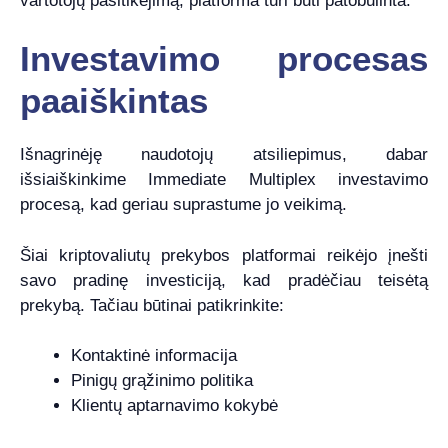
vartotojų pasitikėjimą, platforma turi būti patobulinta.
Investavimo procesas
paaiškintas
Išnagrinėję naudotojų atsiliepimus, dabar
išsiaiškinkime Immediate Multiplex investavimo
procesą, kad geriau suprastume jo veikimą.
Šiai kriptovaliutų prekybos platformai reikėjo įnešti
savo pradinę investiciją, kad pradėčiau teisėtą
prekybą. Tačiau būtinai patikrinkite:
Kontaktinė informacija
Pinigų grąžinimo politika
Klientų aptarnavimo kokybė