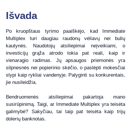
Išvada
Po kruopštaus tyrimo paaiškėjo, kad Immediate
Multiplex turi daugiau raudonų vėliavų nei bulių
kautynės. Naudotojų atsiliepimai neįveikiami, o
investicijų grąža atrodo tokia pat reali, kaip ir
vienaragio radimas. Jų apsaugos priemonės yra
silpnesnės nei popierinio skėčio, o paslėpti mokesčiai
slypi kaip rykliai vandenyje. Palyginti su konkurentais,
jie nusileidžia.
Bendruomenės atsiliepimai pakartoja mano
susirūpinimą. Taigi, ar Immediate Multiplex yra teisėta
galimybė? Sakyčiau, tai taip pat teisėta kaip trijų
dolerių banknotas.