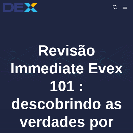
Pular
M
para
o
conteúdo
Revisão
Immediate Evex
101 :
descobrindo as
verdades por