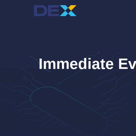
跳
至
主
要
內
容
Immediate