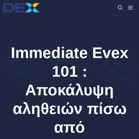
Μετάβαση
M
σε
περιεχόμενο
Immediate Evex
101 :
Αποκάλυψη
αληθειών πίσω
από