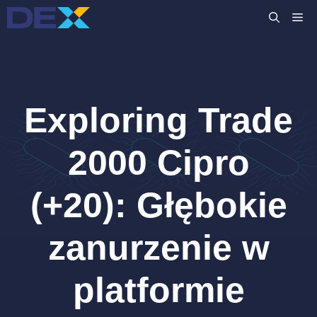
Przejdź
M
do
treści
Exploring Trade
2000 Cipro
(+20): Głębokie
zanurzenie w
platformie