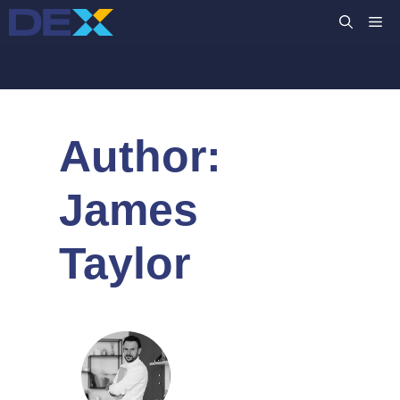
Przejdź
M
do
treści
Author:
James
Taylor