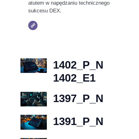
atutem w napędzaniu technicznego
sukcesu DEX.
1402_P_N
1402_E1
1397_P_N
1391_P_N