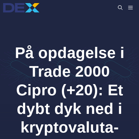
Hop
M
til
indhold
På opdagelse i
Trade 2000
Cipro (+20): Et
dybt dyk ned i
kryptovaluta-