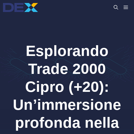
Vai
M
al
contenuto
Esplorando
Trade 2000
Cipro (+20):
Un’immersione
profonda nella