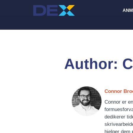
Hopp
ANM
til
innhold
Author:
C
Connor Bro
Connor er en
formuesforva
dedikerer tide
skrivearbeide
hjelper dem 