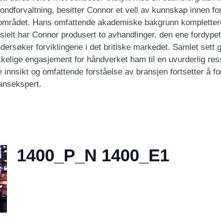
ondforvaltning, besitter Connor et vell av kunnskap innen for
området. Hans omfattende akademiske bakgrunn kompletter
esielt har Connor produsert to avhandlinger, den ene fordype
dersøker forviklingene i det britiske markedet. Samlet sett
okkelige engasjement for håndverket ham til en uvurderlig re
 innsikt og omfattende forståelse av bransjen fortsetter å 
nansekspert.
1400_P_N 1400_E1