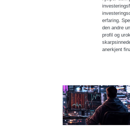
investeringsf
investerings
erfaring. Sp
den andre un
profil og ur
skarpsinnede
anerkjent fi