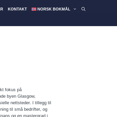
ER
KONTAKT
NORSK BOKMÅL
kt fokus på
ende byen Glasgow,
lle nettsteder. I tillegg til
ing til små bedrifter, og
inans og en mastergrad i