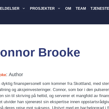
ELDELSER
PROSJEKTER
OM
TEAM
TJENEST
onnor Brooke
: Author
oke
 dyktig finanspersonell som kommer fra Skottland, med ster
ltning og aksjeinvesteringer. Connor, som bor i den pulser
n sin til skriving på heltid, og serverer et mangfold av finansie
t utvider han sjenerøst sin ekspertise innen oppstartsrådgivn
på deres reise mot suksess. Utstyrt med en bachelorgrad i f