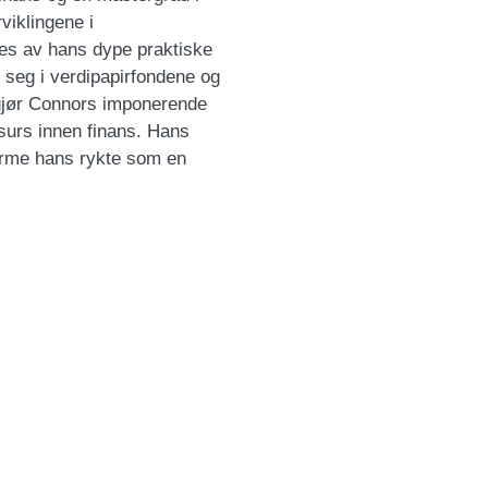
viklingene i
es av hans dype praktiske
t seg i verdipapirfondene og
 gjør Connors imponerende
ssurs innen finans. Hans
forme hans rykte som en