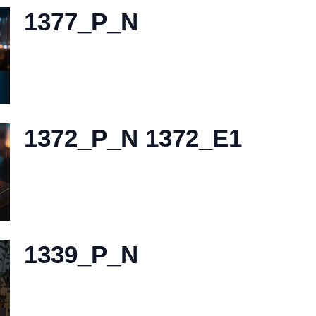
1377_P_N
1372_P_N 1372_E1
1339_P_N