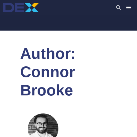
Μετάβαση
M
σε
περιεχόμενο
Author:
Connor
Brooke