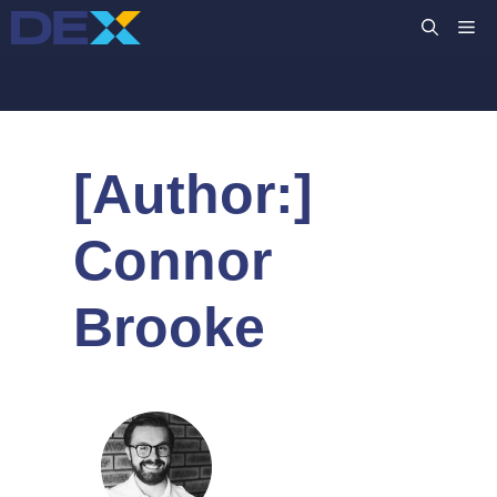
컨
M
텐
츠
로
건
너
[Author:]
뛰
기
Connor
Brooke