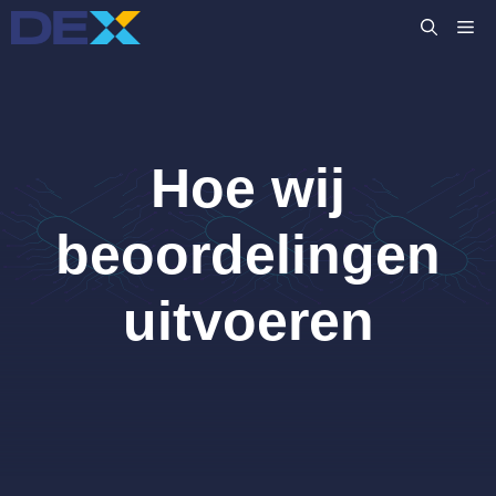
Ga
M
naar
de
inhoud
Hoe wij
beoordelingen
uitvoeren