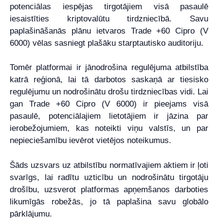
potenciālas iespējas tirgotājiem visā pasaulē
iesaistīties kriptovalūtu tirdzniecībā. Savu
paplašināšanās plānu ietvaros Trade +60 Cipro (V
6000) vēlas sasniegt plašāku starptautisko auditoriju.
Tomēr platformai ir jānodrošina regulējuma atbilstība
katrā reģionā, lai tā darbotos saskaņā ar tiesisko
regulējumu un nodrošinātu drošu tirdzniecības vidi. Lai
gan Trade +60 Cipro (V 6000) ir pieejams visā
pasaulē, potenciālajiem lietotājiem ir jāzina par
ierobežojumiem, kas noteikti viņu valstīs, un par
nepieciešamību ievērot vietējos noteikumus.
Šāds uzsvars uz atbilstību normatīvajiem aktiem ir ļoti
svarīgs, lai radītu uzticību un nodrošinātu tirgotāju
drošību, uzsverot platformas apņemšanos darboties
likumīgās robežās, jo tā paplašina savu globālo
pārklājumu.