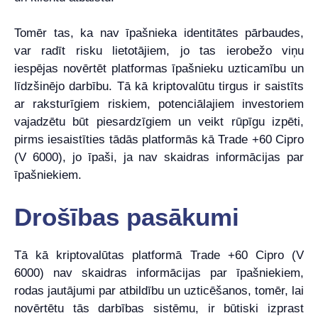
Tomēr tas, ka nav īpašnieka identitātes pārbaudes,
var radīt risku lietotājiem, jo tas ierobežo viņu
iespējas novērtēt platformas īpašnieku uzticamību un
līdzšinējo darbību. Tā kā kriptovalūtu tirgus ir saistīts
ar raksturīgiem riskiem, potenciālajiem investoriem
vajadzētu būt piesardzīgiem un veikt rūpīgu izpēti,
pirms iesaistīties tādās platformās kā Trade +60 Cipro
(V 6000), jo īpaši, ja nav skaidras informācijas par
īpašniekiem.
Drošības pasākumi
Tā kā kriptovalūtas platformā Trade +60 Cipro (V
6000) nav skaidras informācijas par īpašniekiem,
rodas jautājumi par atbildību un uzticēšanos, tomēr, lai
novērtētu tās darbības sistēmu, ir būtiski izprast