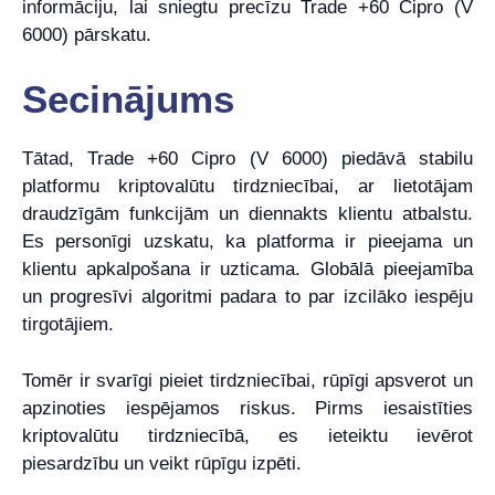
informāciju, lai sniegtu precīzu Trade +60 Cipro (V
6000) pārskatu.
Secinājums
Tātad, Trade +60 Cipro (V 6000) piedāvā stabilu
platformu kriptovalūtu tirdzniecībai, ar lietotājam
draudzīgām funkcijām un diennakts klientu atbalstu.
Es personīgi uzskatu, ka platforma ir pieejama un
klientu apkalpošana ir uzticama. Globālā pieejamība
un progresīvi algoritmi padara to par izcilāko iespēju
tirgotājiem.
Tomēr ir svarīgi pieiet tirdzniecībai, rūpīgi apsverot un
apzinoties iespējamos riskus. Pirms iesaistīties
kriptovalūtu tirdzniecībā, es ieteiktu ievērot
piesardzību un veikt rūpīgu izpēti.