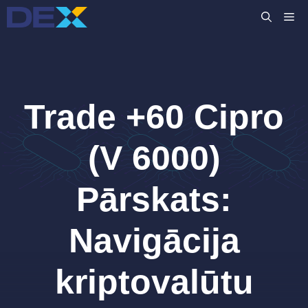
Skip
M
to
content
Trade +60 Cipro
(V 6000)
Pārskats:
Navigācija
kriptovalūtu