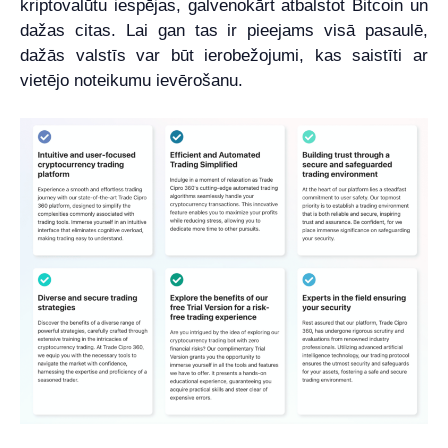
kriptovalūtu iespējas, galvenokārt atbalstot Bitcoin un
dažas citas. Lai gan tas ir pieejams visā pasaulē,
dažās valstīs var būt ierobežojumi, kas saistīti ar
vietējo noteikumu ievērošanu.