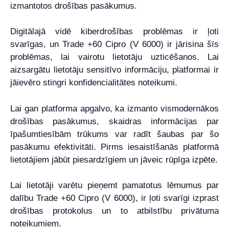
izmantotos drošības pasākumus.
Digitālajā vidē kiberdrošības problēmas ir ļoti
svarīgas, un Trade +60 Cipro (V 6000) ir jārisina šīs
problēmas, lai vairotu lietotāju uzticēšanos. Lai
aizsargātu lietotāju sensitīvo informāciju, platformai ir
jāievēro stingri konfidencialitātes noteikumi.
Lai gan platforma apgalvo, ka izmanto vismodernākos
drošības pasākumus, skaidras informācijas par
īpašumtiesībām trūkums var radīt šaubas par šo
pasākumu efektivitāti. Pirms iesaistīšanās platformā
lietotājiem jābūt piesardzīgiem un jāveic rūpīga izpēte.
Lai lietotāji varētu pieņemt pamatotus lēmumus par
dalību Trade +60 Cipro (V 6000), ir ļoti svarīgi izprast
drošības protokolus un to atbilstību privātuma
noteikumiem.