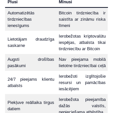
Plusi
Mīnusi
Automatizētās
Bitcoin tirdzniecība ir
tirdzniecības
saistīta ar zināmu riska
ienesīgums
līmeni
Ierobežotas kriptovalūtu
Lietotājam draudzīga
iespējas, atbalsta tikai
saskarne
tirdzniecību ar Bitcoin
Augsti drošības
Nav pieejama mobilā
pasākumi
lietotne tirdzniecībai ceļā
Ierobežoti izglītojošie
24/7 pieejams klientu
resursi un pamācības
atbalsts
iesācējiem
Ierobežota pieejamība
Piekļuve reāllaika tirgus
dažās valstīs,
datiem
nepieciešama atbilstība