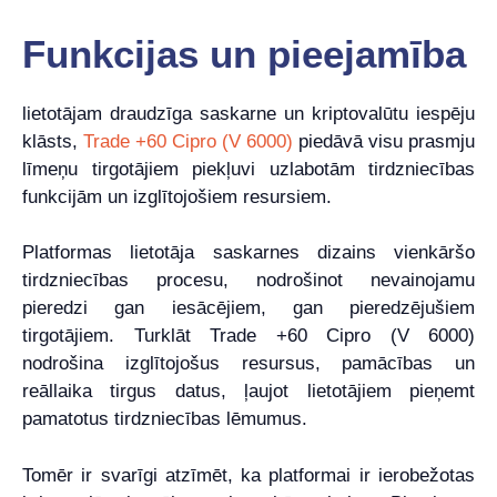
Funkcijas un pieejamība
lietotājam draudzīga saskarne un kriptovalūtu iespēju
klāsts,
Trade +60 Cipro (V 6000)
piedāvā visu prasmju
līmeņu tirgotājiem piekļuvi uzlabotām tirdzniecības
funkcijām un izglītojošiem resursiem.
Platformas lietotāja saskarnes dizains vienkāršo
tirdzniecības procesu, nodrošinot nevainojamu
pieredzi gan iesācējiem, gan pieredzējušiem
tirgotājiem. Turklāt Trade +60 Cipro (V 6000)
nodrošina izglītojošus resursus, pamācības un
reāllaika tirgus datus, ļaujot lietotājiem pieņemt
pamatotus tirdzniecības lēmumus.
Tomēr ir svarīgi atzīmēt, ka platformai ir ierobežotas