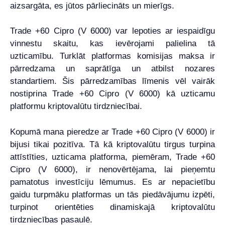
aizsargāta, es jūtos pārliecināts un mierīgs.
Trade +60 Cipro (V 6000) var lepoties ar iespaidīgu
vinnestu skaitu, kas ievērojami palielina tā
uzticamību. Turklāt platformas komisijas maksa ir
pārredzama un saprātīga un atbilst nozares
standartiem. Šis pārredzamības līmenis vēl vairāk
nostiprina Trade +60 Cipro (V 6000) kā uzticamu
platformu kriptovalūtu tirdzniecībai.
Kopumā mana pieredze ar Trade +60 Cipro (V 6000) ir
bijusi tikai pozitīva. Tā kā kriptovalūtu tirgus turpina
attīstīties, uzticama platforma, piemēram, Trade +60
Cipro (V 6000), ir nenovērtējama, lai pieņemtu
pamatotus investīciju lēmumus. Es ar nepacietību
gaidu turpmāku platformas un tās piedāvājumu izpēti,
turpinot orientēties dinamiskajā kriptovalūtu
tirdzniecības pasaulē.