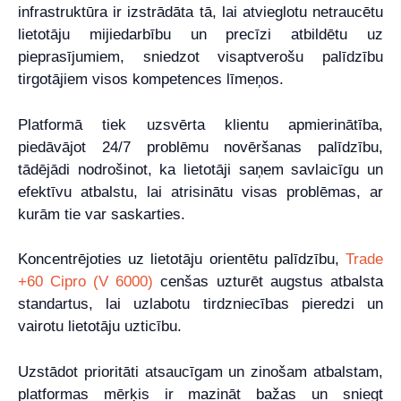
infrastruktūra ir izstrādāta tā, lai atvieglotu netraucētu
lietotāju mijiedarbību un precīzi atbildētu uz
pieprasījumiem, sniedzot visaptverošu palīdzību
tirgotājiem visos kompetences līmeņos.
Platformā tiek uzsvērta klientu apmierinātība,
piedāvājot 24/7 problēmu novēršanas palīdzību,
tādējādi nodrošinot, ka lietotāji saņem savlaicīgu un
efektīvu atbalstu, lai atrisinātu visas problēmas, ar
kurām tie var saskarties.
Koncentrējoties uz lietotāju orientētu palīdzību,
Trade
+60 Cipro (V 6000)
cenšas uzturēt augstus atbalsta
standartus, lai uzlabotu tirdzniecības pieredzi un
vairotu lietotāju uzticību.
Uzstādot prioritāti atsaucīgam un zinošam atbalstam,
platformas mērķis ir mazināt bažas un sniegt