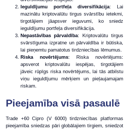
Ieguldījumu portfeļa diversifikācija
: Lai
mazinātu kriptovalūtu tirgus svārstību ietekmi,
tirgotājiem jāapsver ieguvumi, ko sniedz
ieguldījumu portfeļa diversifikācija.
Nepastāvības pārvaldība
: Kriptovalūtu tirgus
svārstīguma izpratne un pārvaldība ir būtiska,
lai pieņemtu pamatotus tirdzniecības lēmumus.
Riska novērtējums
: Riska novērtējums:
apsverot kriptovalūtu iespējas, tirgotājiem
jāveic rūpīgs riska novērtējums, lai tās atbilstu
viņu ieguldījumu mērķiem un pieļaujamajam
riskam.
Pieejamība visā pasaulē
Trade +60 Cipro (V 6000) tirdzniecības platformas
pieejamība sniedzas pāri globālajiem tirgiem, sniedzot