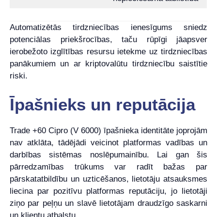
Automatizētās tirdzniecības ienesīgums sniedz
potenciālas priekšrocības, taču rūpīgi jāapsver
ierobežoto izglītības resursu ietekme uz tirdzniecības
panākumiem un ar kriptovalūtu tirdzniecību saistītie
riski.
Īpašnieks un reputācija
Trade +60 Cipro (V 6000) īpašnieka identitāte joprojām
nav atklāta, tādējādi veicinot platformas vadības un
darbības sistēmas noslēpumainību. Lai gan šis
pārredzamības trūkums var radīt bažas par
pārskatatbildību un uzticēšanos, lietotāju atsauksmes
liecina par pozitīvu platformas reputāciju, jo lietotāji
ziņo par peļņu un slavē lietotājam draudzīgo saskarni
un klientu atbalstu.