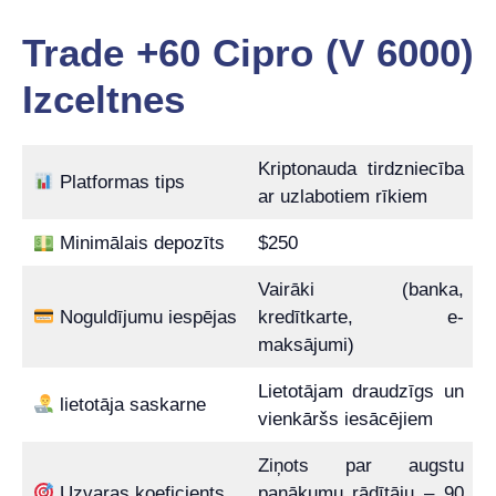
Trade +60 Cipro (V 6000)
Izceltnes
Kriptonauda tirdzniecība
Platformas tips
ar uzlabotiem rīkiem
Minimālais depozīts
$250
Vairāki (banka,
Noguldījumu iespējas
kredītkarte, e-
maksājumi)
Lietotājam draudzīgs un
lietotāja saskarne
vienkāršs iesācējiem
Ziņots par augstu
Uzvaras koeficients
panākumu rādītāju – 90