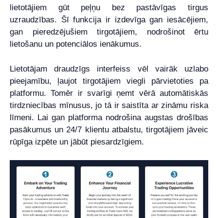
lietotājiem gūt peļņu bez pastāvīgas tirgus
uzraudzības. Šī funkcija ir izdevīga gan iesācējiem,
gan pieredzējušiem tirgotājiem, nodrošinot ērtu
lietošanu un potenciālos ienākumus.
Lietotājam draudzīgs interfeiss vēl vairāk uzlabo
pieejamību, ļaujot tirgotājiem viegli pārvietoties pa
platformu. Tomēr ir svarīgi ņemt vērā automātiskās
tirdzniecības mīnusus, jo tā ir saistīta ar zināmu riska
līmeni. Lai gan platforma nodrošina augstas drošības
pasākumus un 24/7 klientu atbalstu, tirgotājiem jāveic
rūpīga izpēte un jābūt piesardzīgiem.