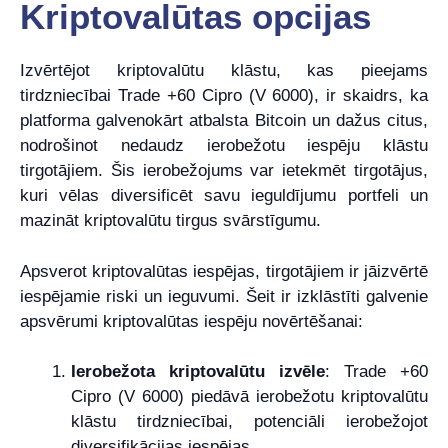
Kriptovalūtas opcijas
Izvērtējot kriptovalūtu klāstu, kas pieejams
tirdzniecībai Trade +60 Cipro (V 6000), ir skaidrs, ka
platforma galvenokārt atbalsta Bitcoin un dažus citus,
nodrošinot nedaudz ierobežotu iespēju klāstu
tirgotājiem. Šis ierobežojums var ietekmēt tirgotājus,
kuri vēlas diversificēt savu ieguldījumu portfeli un
mazināt kriptovalūtu tirgus svārstīgumu.
Apsverot kriptovalūtas iespējas, tirgotājiem ir jāizvērtē
iespējamie riski un ieguvumi. Šeit ir izklāstīti galvenie
apsvērumi kriptovalūtas iespēju novērtēšanai:
Ierobežota kriptovalūtu izvēle
: Trade +60
Cipro (V 6000) piedāvā ierobežotu kriptovalūtu
klāstu tirdzniecībai, potenciāli ierobežojot
diversifikācijas iespējas.