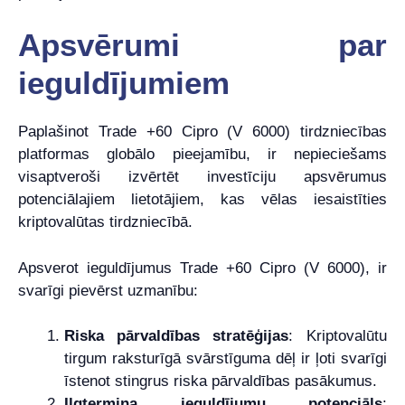
Apsvērumi par
ieguldījumiem
Paplašinot Trade +60 Cipro (V 6000) tirdzniecības
platformas globālo pieejamību, ir nepieciešams
visaptveroši izvērtēt investīciju apsvērumus
potenciālajiem lietotājiem, kas vēlas iesaistīties
kriptovalūtas tirdzniecībā.
Apsverot ieguldījumus Trade +60 Cipro (V 6000), ir
svarīgi pievērst uzmanību:
Riska pārvaldības stratēģijas
: Kriptovalūtu
tirgum raksturīgā svārstīguma dēļ ir ļoti svarīgi
īstenot stingrus riska pārvaldības pasākumus.
Ilgtermiņa ieguldījumu potenciāls
: