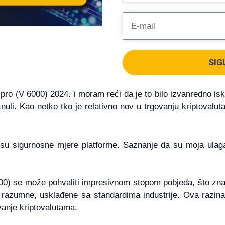
SIG
pro (V 6000) 2024. i moram reći da je to bilo izvanredno isk
nuli. Kao netko tko je relativno nov u trgovanju kriptovalut
su sigurnosne mjere platforme. Saznanje da su moja ulagan
00) se može pohvaliti impresivnom stopom pobjeda, što zna
 razumne, usklađene sa standardima industrije. Ova razin
anje kriptovalutama.