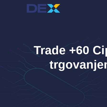
Preskoči
na
sadržaj
Trade +60 Ci
trgovanje