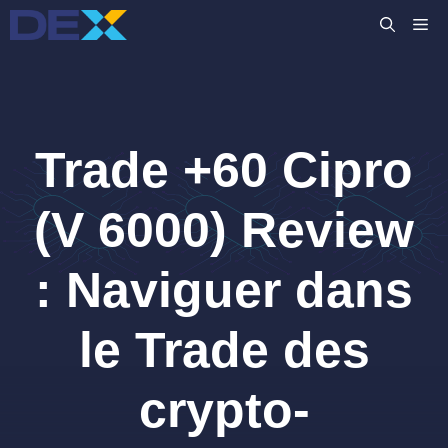
Aller
M
au
contenu
Trade +60 Cipro
(V 6000) Review
: Naviguer dans
le Trade des
crypto-