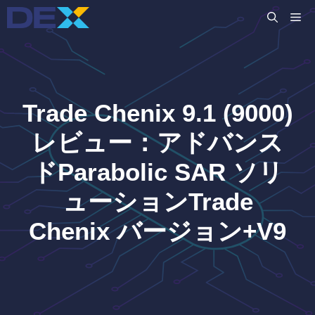
コ
M
ン
テ
ン
ツ
へ
Trade Chenix 9.1 (9000)
ス
キ
レビュー：アドバンス
ッ
ドParabolic SAR ソリ
プ
ューションTrade
Chenix バージョン+V9