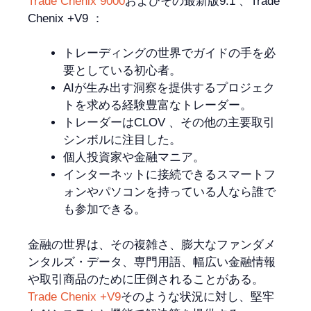
Trade Chenix 9000
およびその最新版9.1 、Trade
Chenix +V9 ：
トレーディングの世界でガイドの手を必
要としている初心者。
AIが生み出す洞察を提供するプロジェク
トを求める経験豊富なトレーダー。
トレーダーはCLOV 、その他の主要取引
シンボルに注目した。
個人投資家や金融マニア。
インターネットに接続できるスマートフ
ォンやパソコンを持っている人なら誰で
も参加できる。
金融の世界は、その複雑さ、膨大なファンダメ
ンタルズ・データ、専門用語、幅広い金融情報
や取引商品のために圧倒されることがある。
Trade Chenix +V9
そのような状況に対し、堅牢