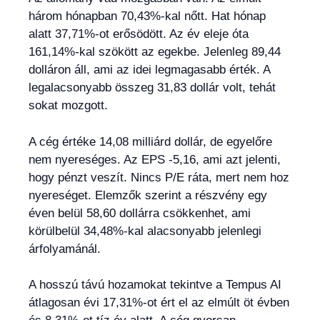
három hónapban 70,43%-kal nőtt. Hat hónap
alatt 37,71%-ot erősödött. Az év eleje óta
161,14%-kal szökött az egekbe. Jelenleg 89,44
dolláron áll, ami az idei legmagasabb érték. A
legalacsonyabb összeg 31,83 dollár volt, tehát
sokat mozgott.
A cég értéke 14,08 milliárd dollár, de egyelőre
nem nyereséges. Az EPS -5,16, ami azt jelenti,
hogy pénzt veszít. Nincs P/E ráta, mert nem hoz
nyereséget. Elemzők szerint a részvény egy
éven belül 58,60 dollárra csökkenhet, ami
körülbelül 34,48%-kal alacsonyabb jelenlegi
árfolyamánál.
A hosszú távú hozamokat tekintve a Tempus AI
átlagosan évi 17,31%-ot ért el az elmúlt öt évben