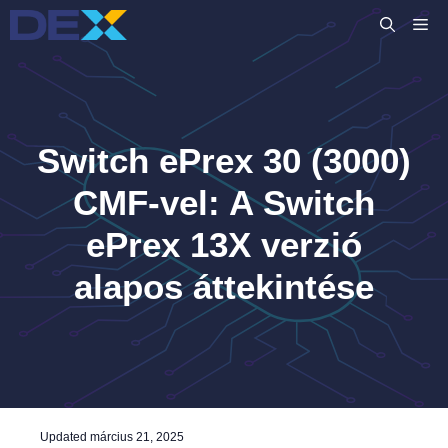
Kilépés
M
a
tartalomba
Switch ePrex 30 (3000)
CMF-vel: A Switch
ePrex 13X verzió
alapos áttekintése
Updated
március 21, 2025