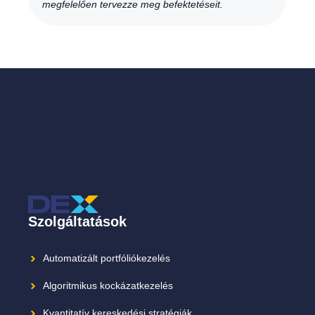
megfelelően tervezze meg befektetéseit.
Szolgáltatások
Automatizált portfóliókezelés
Algoritmikus kockázatkezelés
Kvantitatív kereskedési stratégiák