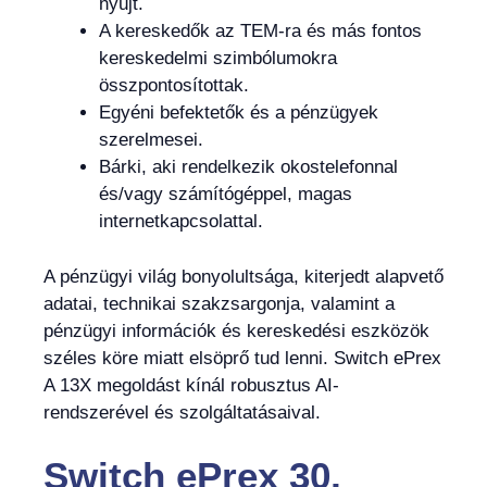
nyújt.
A kereskedők az TEM-ra és más fontos
kereskedelmi szimbólumokra
összpontosítottak.
Egyéni befektetők és a pénzügyek
szerelmesei.
Bárki, aki rendelkezik okostelefonnal
és/vagy számítógéppel, magas
internetkapcsolattal.
A pénzügyi világ bonyolultsága, kiterjedt alapvető
adatai, technikai szakzsargonja, valamint a
pénzügyi információk és kereskedési eszközök
széles köre miatt elsöprő tud lenni. Switch ePrex
A 13X megoldást kínál robusztus AI-
rendszerével és szolgáltatásaival.
Switch ePrex 30,