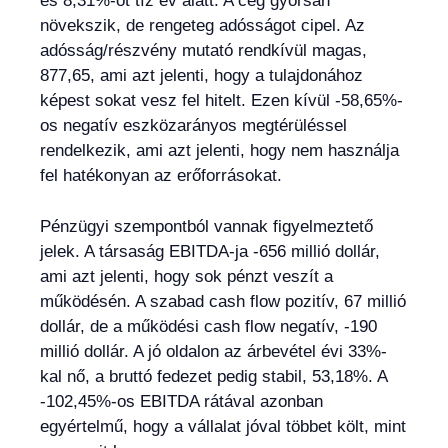
és 8,31%-ot tíz év alatt. A cég gyorsan
növekszik, de rengeteg adósságot cipel. Az
adósság/részvény mutató rendkívül magas,
877,65, ami azt jelenti, hogy a tulajdonához
képest sokat vesz fel hitelt. Ezen kívül -58,65%-
os negatív eszközarányos megtérüléssel
rendelkezik, ami azt jelenti, hogy nem használja
fel hatékonyan az erőforrásokat.
Pénzügyi szempontból vannak figyelmeztető
jelek. A társaság EBITDA-ja -656 millió dollár,
ami azt jelenti, hogy sok pénzt veszít a
működésén. A szabad cash flow pozitív, 67 millió
dollár, de a működési cash flow negatív, -190
millió dollár. A jó oldalon az árbevétel évi 33%-
kal nő, a bruttó fedezet pedig stabil, 53,18%. A
-102,45%-os EBITDA rátával azonban
egyértelmű, hogy a vállalat jóval többet költ, mint