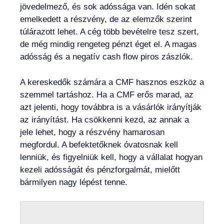
jövedelmező, és sok adóssága van. Idén sokat
emelkedett a részvény, de az elemzők szerint
túlárazott lehet. A cég több bevételre tesz szert,
de még mindig rengeteg pénzt éget el. A magas
adósság és a negatív cash flow piros zászlók.
A kereskedők számára a CMF hasznos eszköz a
szemmel tartáshoz. Ha a CMF erős marad, az
azt jelenti, hogy továbbra is a vásárlók irányítják
az irányítást. Ha csökkenni kezd, az annak a
jele lehet, hogy a részvény hamarosan
megfordul. A befektetőknek óvatosnak kell
lenniük, és figyelniük kell, hogy a vállalat hogyan
kezeli adósságát és pénzforgalmát, mielőtt
bármilyen nagy lépést tenne.