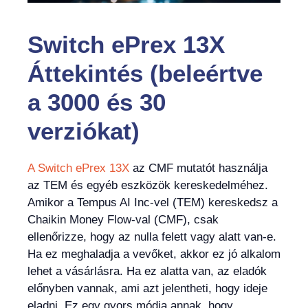
Switch ePrex 13X
Áttekintés (beleértve
a 3000 és 30
verziókat)
A Switch ePrex 13X
az CMF mutatót használja
az TEM és egyéb eszközök kereskedelméhez.
Amikor a Tempus AI Inc-vel (TEM) kereskedsz a
Chaikin Money Flow-val (CMF), csak
ellenőrizze, hogy az nulla felett vagy alatt van-e.
Ha ez meghaladja a vevőket, akkor ez jó alkalom
lehet a vásárlásra. Ha ez alatta van, az eladók
előnyben vannak, ami azt jelentheti, hogy ideje
eladni. Ez egy gyors módja annak, hogy