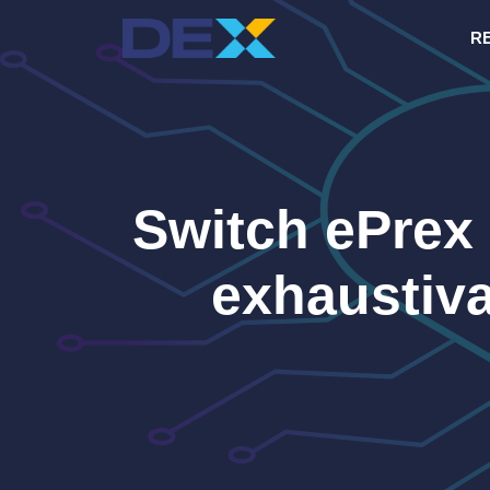
Saltar
R
al
contenido
Switch ePrex 
exhaustiva