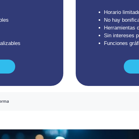
Horario limitad
bles
No hay bonific
Herramientas d
Sin intereses 
alizables
Funciones gráf
forma