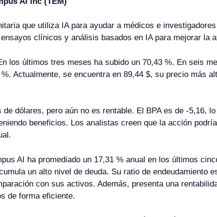
mpus AI Inc (TEM)
aria que utiliza IA para ayudar a médicos e investigadores 
ensayos clínicos y análisis basados en IA para mejorar la a
 En los últimos tres meses ha subido un 70,43 %. En seis 
 %. Actualmente, se encuentra en 89,44 $, su precio más al
de dólares, pero aún no es rentable. El BPA es de -5,16, lo
eniendo beneficios. Los analistas creen que la acción podría
al.
empus AI ha promediado un 17,31 % anual en los últimos cin
umula un alto nivel de deuda. Su ratio de endeudamiento e
aración con sus activos. Además, presenta una rentabilidad
s de forma eficiente.