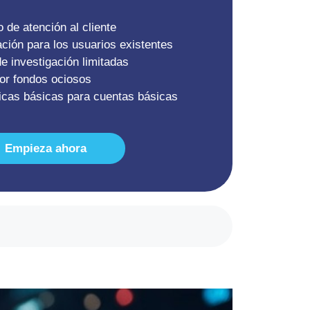
o de atención al cliente
ación para los usuarios existentes
e investigación limitadas
por fondos ociosos
icas básicas para cuentas básicas
Empieza ahora