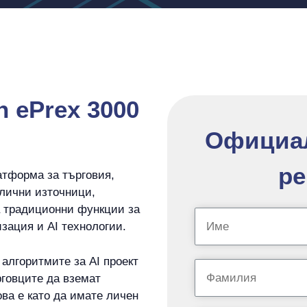
 ePrex 3000
Официал
ре
тформа за търговия,
блични източници,
а традиционни функции за
зация и AI технологии.
алгоритмите за AI проект
говците да вземат
ва е като да имате личен