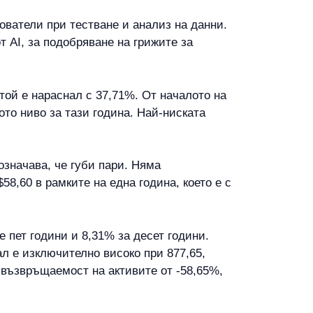
дователи при тестване и анализ на данни.
т AI, за подобряване на грижите за
той е нараснал с 37,71%. От началото на
ото ниво за тази година. Най-ниската
означава, че губи пари. Няма
8,60 в рамките на една година, което е с
 пет години и 8,31% за десет години.
л е изключително високо при 877,65,
а възвръщаемост на активите от -58,65%,