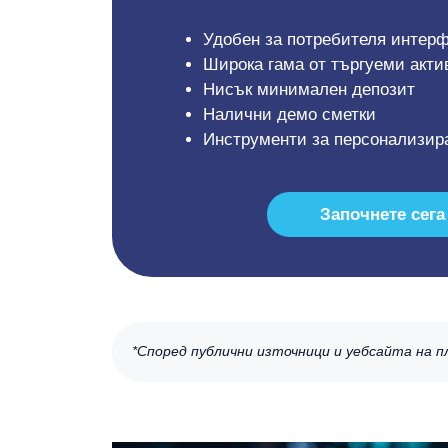
Удобен за потребителя интер
Широка гама от търгуеми акти
Нисък минимален депозит
Налични демо сметки
Инструменти за персонализир
Започнете сега
*Според публични източници и уебсайта на