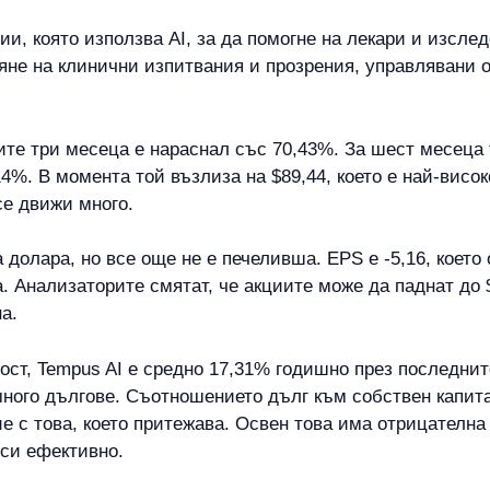
ии, която използва AI, за да помогне на лекари и изсле
яне на клинични изпитвания и прозрения, управлявани о
ите три месеца е нараснал със 70,43%. За шест месеца 
14%. В момента той възлиза на $89,44, което е най-висок
се движи много.
долара, но все още не е печеливша. EPS е -5,16, което 
 Анализаторите смятат, че акциите може да паднат до $5
а.
т, Tempus AI е средно 17,31% годишно през последните
много дългове. Съотношението дълг към собствен капита
ие с това, което притежава. Освен това има отрицателн
 си ефективно.