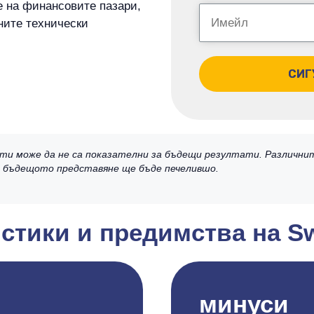
е на финансовите пазари,
ните технически
СИГ
ти може да не са показателни за бъдещи резултати. Различни
че бъдещото представяне ще бъде печелившо.
стики и предимства на Sw
минуси