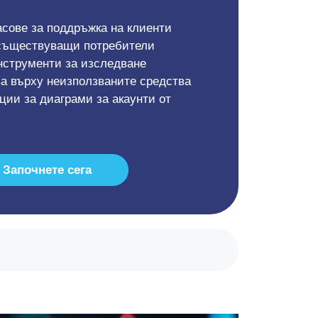
сове за поддръжка на клиенти
 съществуващи потребители
нструменти за изследване
а върху неизползваните средства
ии за диаграми за акаунти от
Започнете сега