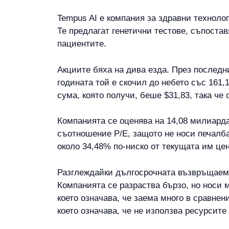
Tempus AI е компания за здравни технолог
Те предлагат генетични тестове, съпостав
пациентите.
Акциите бяха на дива езда. През последн
годината той е скочил до небето със 161,
сума, която получи, беше $31,83, така че 
Компанията се оценява на 14,08 милиарда 
съотношение P/E, защото не носи печалба.
около 34,48% по-ниско от текущата им цен
Разглеждайки дългосрочната възвръщаемос
Компанията се разраства бързо, но носи 
което означава, че заема много в сравнен
което означава, че не използва ресурсите