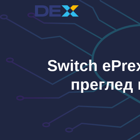
Към
съдържанието
Switch ePre
преглед 