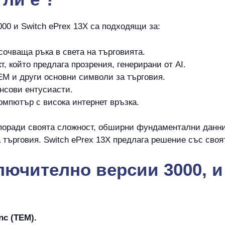
000 и Switch ePrex 13X са подходящи за:
сочваща ръка в света на търговията.
т, който предлага прозрения, генерирани от AI.
EM и други основни символи за търговия.
нсови ентусиасти.
омпютър с висока интернет връзка.
поради своята сложност, обширни фундаментални данни,
търговия. Switch ePrex 13X предлага решение със своя
ключително версии 3000, 
nc (TEM).