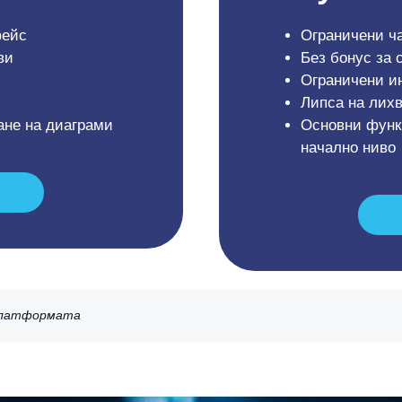
фейс
Ограничени ча
ви
Без бонус за
Ограничени и
Липса на лихв
ане на диаграми
Основни функц
начално ниво
 платформата