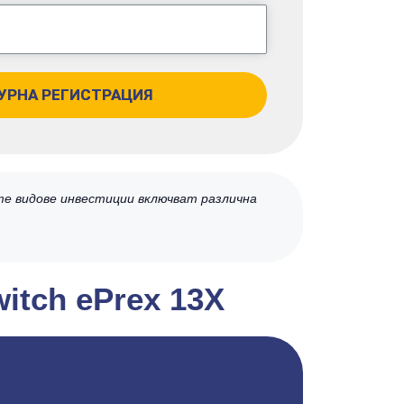
УРНА РЕГИСТРАЦИЯ
те видове инвестиции включват различна
itch ePrex 13X