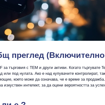
бщ преглед (Включително 
за търговия с TEM и други активи. Когато търгувате Te
ад или под нулата. Ако е над купувачите контролират, т
мощие, което може да означава, че е време за продажба
а изкуствен интелект, за да оцени вероятността за усп
ли е
?