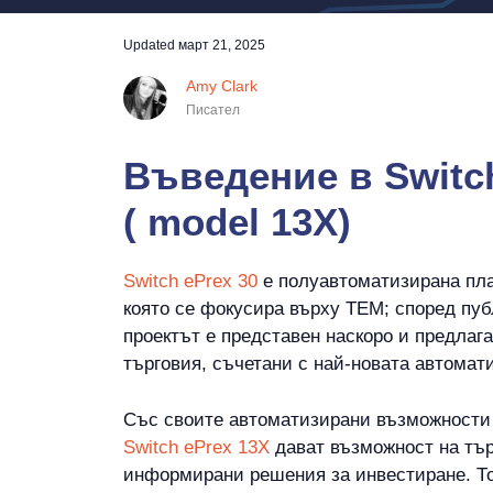
Updated
март 21, 2025
Amy Clark
Писател
Въведение в Switch
( model 13X)
Switch ePrex 30
е полуавтоматизирана пла
която се фокусира върху TEM; според пу
проектът е представен наскоро и предлаг
търговия, съчетани с най-новата автомати
Със своите автоматизирани възможности 
Switch ePrex 13X
дават възможност на тър
информирани решения за инвестиране. То