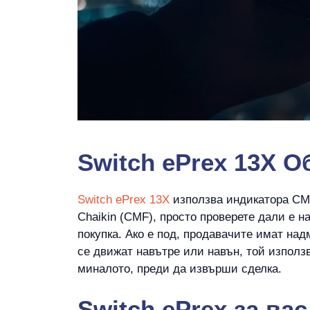
Switch ePrex 13X О
Switch ePrex 13X
използва индикатора CMF 
Chaikin (CMF), просто проверете дали е н
покупка. Ако е под, продавачите имат над
се движат навътре или навън, той използв
миналото, преди да извърши сделка.
Switch ePrex
за вас