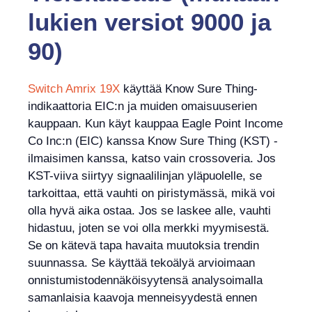
lukien versiot 9000 ja
90)
Switch Amrix 19X
käyttää Know Sure Thing-
indikaattoria EIC:n ja muiden omaisuuserien
kauppaan. Kun käyt kauppaa Eagle Point Income
Co Inc:n (EIC) kanssa Know Sure Thing (KST) -
ilmaisimen kanssa, katso vain crossoveria. Jos
KST-viiva siirtyy signaalilinjan yläpuolelle, se
tarkoittaa, että vauhti on piristymässä, mikä voi
olla hyvä aika ostaa. Jos se laskee alle, vauhti
hidastuu, joten se voi olla merkki myymisestä.
Se on kätevä tapa havaita muutoksia trendin
suunnassa. Se käyttää tekoälyä arvioimaan
onnistumistodennäköisyytensä analysoimalla
samanlaisia ​​kaavoja menneisyydestä ennen