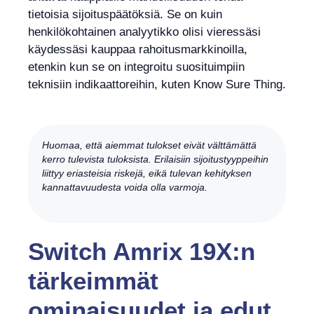
tietoisia sijoituspäätöksiä. Se on kuin
henkilökohtainen analyytikko olisi vieressäsi
käydessäsi kauppaa rahoitusmarkkinoilla,
etenkin kun se on integroitu suosituimpiin
teknisiin indikaattoreihin, kuten Know Sure Thing.
Huomaa, että aiemmat tulokset eivät välttämättä
kerro tulevista tuloksista. Erilaisiin sijoitustyyppeihin
liittyy eriasteisia riskejä, eikä tulevan kehityksen
kannattavuudesta voida olla varmoja.
Switch Amrix 19X:n
tärkeimmät
ominaisuudet ja edut