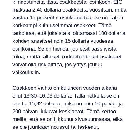
kiinnostuneita tästä osakkeesta: osinkoon. EIC
maksaa 2,40 dollaria osakkeelta vuosittain, mikä
vastaa 15 prosentin osinkotuottoa. Se on paljon
korkeampi kuin useimmat osakkeet. Tämä
tarkoittaa, että jokaista sijoittamaasi 100 dollaria
kohden ansaitset noin 15 dollaria vuodessa
osinkoina. Se on hienoa, jos etsit passiivista
tuloa, mutta tällaiset korkeatuottoiset osakkeet
voivat olla riskialttiita, jos yritys joutuu
vaikeuksiin.
Osakkeen vaihto on kuluneen vuoden aikana
ollut 13,30–16,03 dollaria. Tällä hetkellä se on
lähellä 15,82 dollaria, mikä on noin 50 päivän ja
200 päivän liukuvat keskiarvot. Tämä kertoo
meille, että se on liikkunut sivusuunnassa, eikä
se ole juurikaan noussut tai laskenut.