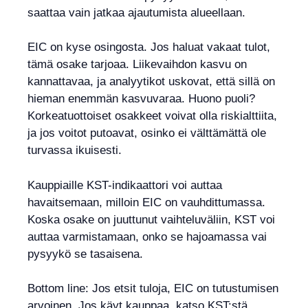
saattaa vain jatkaa ajautumista alueellaan.
EIC on kyse osingosta. Jos haluat vakaat tulot,
tämä osake tarjoaa. Liikevaihdon kasvu on
kannattavaa, ja analyytikot uskovat, että sillä on
hieman enemmän kasvuvaraa. Huono puoli?
Korkeatuottoiset osakkeet voivat olla riskialttiita,
ja jos voitot putoavat, osinko ei välttämättä ole
turvassa ikuisesti.
Kauppiaille KST-indikaattori voi auttaa
havaitsemaan, milloin EIC on vauhdittumassa.
Koska osake on juuttunut vaihteluväliin, KST voi
auttaa varmistamaan, onko se hajoamassa vai
pysyykö se tasaisena.
Bottom line: Jos etsit tuloja, EIC on tutustumisen
arvoinen. Jos käyt kauppaa, katso KST:stä