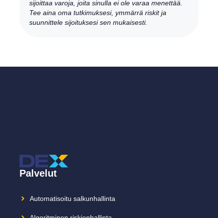
sijoittaa varoja, joita sinulla ei ole varaa menettää.
Tee aina oma tutkimuksesi, ymmärrä riskit ja
suunnittele sijoituksesi sen mukaisesti.
Palvelut
Automatisoitu salkunhallinta
Algoritminen riskienhallinta