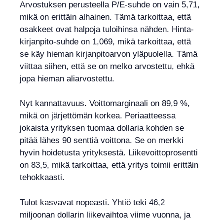
Arvostuksen perusteella P/E-suhde on vain 5,71,
mikä on erittäin alhainen. Tämä tarkoittaa, että
osakkeet ovat halpoja tuloihinsa nähden. Hinta-
kirjanpito-suhde on 1,069, mikä tarkoittaa, että
se käy hieman kirjanpitoarvon yläpuolella. Tämä
viittaa siihen, että se on melko arvostettu, ehkä
jopa hieman aliarvostettu.
Nyt kannattavuus. Voittomarginaali on 89,9 %,
mikä on järjettömän korkea. Periaatteessa
jokaista yrityksen tuomaa dollaria kohden se
pitää lähes 90 senttiä voittona. Se on merkki
hyvin hoidetusta yrityksestä. Liikevoittoprosentti
on 83,5, mikä tarkoittaa, että yritys toimii erittäin
tehokkaasti.
Tulot kasvavat nopeasti. Yhtiö teki 46,2
miljoonan dollarin liikevaihtoa viime vuonna, ja