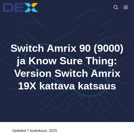
Siirry
VA
sisältöön
Switch Amrix 90 (9000)
ja Know Sure Thing:
Version Switch Amrix
19X kattava katsaus
Updated
7 toukokuun, 2025