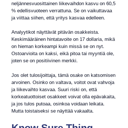
neljännesvuosittainen liikevaihdon kasvu on 60,5
% edellisvuoteen verrattuna. Se on vaikuttavaa
ja viittaa siihen, että yritys kasvaa edelleen.
Analyytikot näyttävät pitävän osakkeista.
Keskimääräinen hintatavoite on 17 dollaria, mikä
on hieman korkeampi kuin missä se on nyt.
Ostoarvioita on kaksi, eikä pitoa tai myyntiä ole,
joten se on positiivinen merkki.
Jos olet tulosijoittaja, tämä osake on katsomisen
arvoinen. Osinko on valtava, voitot ovat vahvoja
ja liikevaihto kasvaa. Suuri riski on, että
korkeatuottoiset osakkeet voivat olla epävakaita,
ja jos tulos putoaa, osinkoa voidaan leikata.
Mutta toistaiseksi se näyttää vakaalta.
Know Sure Thing