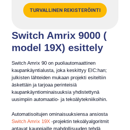
TURVALLINEN REKISTERÖINTI
Switch Amrix 9000 (
model 19X) esittely
Switch Amrix 90 on puoliautomaattinen
kaupankäyntialusta, joka keskittyy EIC:han;
julkisten lähteiden mukaan projekti esiteltiin
äskettäin ja tarjoaa perinteisiä
kaupankäyntiominaisuuksia yhdistettynä
uusimpiin automaatio- ja tekoälytekniikoihin.
Automatisoitujen ominaisuuksiensa ansiosta
Switch Amrix 19X
-projektin tekoälyalgoritmit
antavat kauppiaille mahdollisuuden tehdä