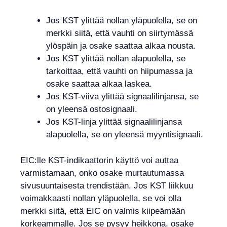
Jos KST ylittää nollan yläpuolella, se on
merkki siitä, että vauhti on siirtymässä
ylöspäin ja osake saattaa alkaa nousta.
Jos KST ylittää nollan alapuolella, se
tarkoittaa, että vauhti on hiipumassa ja
osake saattaa alkaa laskea.
Jos KST-viiva ylittää signaalilinjansa, se
on yleensä ostosignaali.
Jos KST-linja ylittää signaalilinjansa
alapuolella, se on yleensä myyntisignaali.
EIC:lle KST-indikaattorin käyttö voi auttaa
varmistamaan, onko osake murtautumassa
sivusuuntaisesta trendistään. Jos KST liikkuu
voimakkaasti nollan yläpuolella, se voi olla
merkki siitä, että EIC on valmis kiipeämään
korkeammalle. Jos se pysyy heikkona, osake