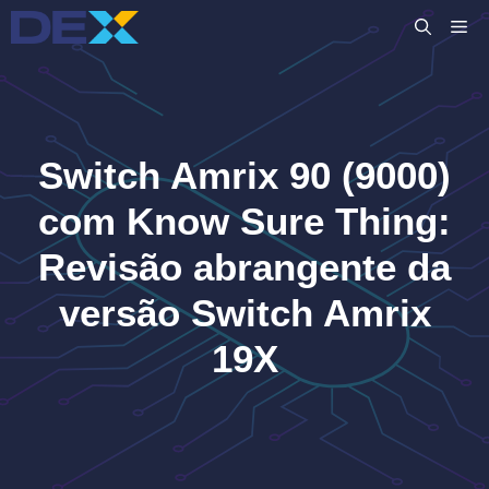
Pular
M
para
o
conteúdo
Switch Amrix 90 (9000)
com Know Sure Thing:
Revisão abrangente da
versão Switch Amrix
19X