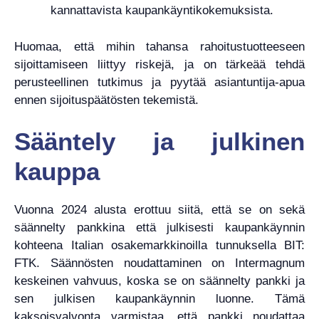
kannattavista kaupankäyntikokemuksista.
Huomaa, että mihin tahansa rahoitustuotteeseen
sijoittamiseen liittyy riskejä, ja on tärkeää tehdä
perusteellinen tutkimus ja pyytää asiantuntija-apua
ennen sijoituspäätösten tekemistä.
Sääntely ja julkinen
kauppa
Vuonna 2024 alusta erottuu siitä, että se on sekä
säännelty pankkina että julkisesti kaupankäynnin
kohteena Italian osakemarkkinoilla tunnuksella BIT:
FTK. Säännösten noudattaminen on Intermagnum
keskeinen vahvuus, koska se on säännelty pankki ja
sen julkisen kaupankäynnin luonne. Tämä
kaksoisvalvonta varmistaa, että pankki noudattaa