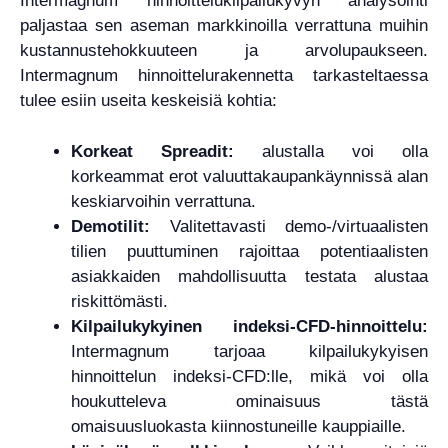
Intermagnum hinnoittelukilpailukyvyn analysointi
paljastaa sen aseman markkinoilla verrattuna muihin
kustannustehokkuuteen ja arvolupaukseen.
Intermagnum hinnoittelurakennetta tarkasteltaessa
tulee esiin useita keskeisiä kohtia:
Korkeat Spreadit:
alustalla voi olla
korkeammat erot valuuttakaupankäynnissä alan
keskiarvoihin verrattuna.
Demotilit:
Valitettavasti demo-/virtuaalisten
tilien puuttuminen rajoittaa potentiaalisten
asiakkaiden mahdollisuutta testata alustaa
riskittömästi.
Kilpailukykyinen indeksi-CFD-hinnoittelu:
Intermagnum tarjoaa kilpailukykyisen
hinnoittelun indeksi-CFD:lle, mikä voi olla
houkutteleva ominaisuus tästä
omaisuusluokasta kiinnostuneille kauppiaille.