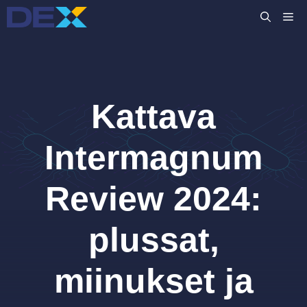
Siirry
VA
sisältöön
Kattava
Intermagnum
Review 2024:
plussat,
miinukset ja