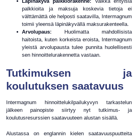
Läpinäkyvä palkkiorakenne:
Vaikka erityisiä
palkkioita ja maksuja koskevia tietoja ei
välttämättä ole helposti saatavilla, Intermagnum
toimii yleensä läpinäkyvällä maksurakenteella.
Arvolupaus:
Huolimatta mahdollisista
haitoista, kuten korkeista eroista, Intermagnum
yleistä arvolupausta tulee punnita huolellisesti
sen hinnoittelurakennetta vastaan.
Tutkimuksen ja
koulutuksen saatavuus
Intermagnum hinnoittelukilpailukyvyn tarkastelun
jälkeen painopiste siirtyy nyt tutkimus- ja
koulutusresurssien saatavuuteen alustan sisällä.
Alustassa on englannin kielen saatavuuspuutteita