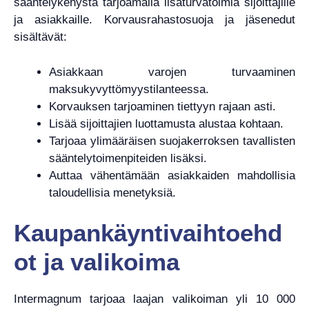
sääntelykehystä tarjoamalla lisäturvatoimia sijoittajille
ja asiakkaille. Korvausrahastosuoja ja jäsenedut
sisältävät:
Asiakkaan varojen turvaaminen
maksukyvyttömyystilanteessa.
Korvauksen tarjoaminen tiettyyn rajaan asti.
Lisää sijoittajien luottamusta alustaa kohtaan.
Tarjoaa ylimääräisen suojakerroksen tavallisten
sääntelytoimenpiteiden lisäksi.
Auttaa vähentämään asiakkaiden mahdollisia
taloudellisia menetyksiä.
Kaupankäyntivaihtoehd
ot ja valikoima
Intermagnum tarjoaa laajan valikoiman yli 10 000