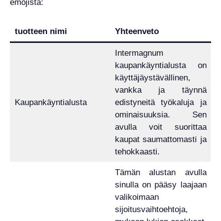
emojista:
tuotteen nimi
Yhteenveto
Intermagnum
kaupankäyntialusta on
käyttäjäystävällinen,
vankka ja täynnä
Kaupankäyntialusta
edistyneitä työkaluja ja
ominaisuuksia. Sen
avulla voit suorittaa
kaupat saumattomasti ja
tehokkaasti.
Tämän alustan avulla
sinulla on pääsy laajaan
valikoimaan
sijoitusvaihtoehtoja,