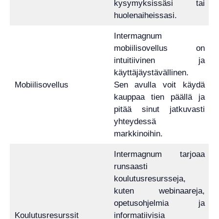
kysymyksissäsi tai
huolenaiheissasi.
Intermagnum
mobiilisovellus on
intuitiivinen ja
käyttäjäystävällinen.
Mobiilisovellus
Sen avulla voit käydä
kauppaa tien päällä ja
pitää sinut jatkuvasti
yhteydessä
markkinoihin.
Intermagnum tarjoaa
runsaasti
koulutusresursseja,
kuten webinaareja,
opetusohjelmia ja
Koulutusresurssit
informatiivisia