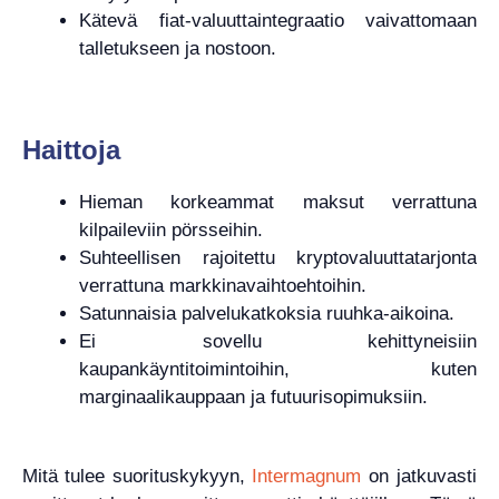
Kätevä fiat-valuuttaintegraatio vaivattomaan
talletukseen ja nostoon.
Haittoja
Hieman korkeammat maksut verrattuna
kilpaileviin pörsseihin.
Suhteellisen rajoitettu kryptovaluuttatarjonta
verrattuna markkinavaihtoehtoihin.
Satunnaisia ​​palvelukatkoksia ruuhka-aikoina.
Ei sovellu kehittyneisiin
kaupankäyntitoimintoihin, kuten
marginaalikauppaan ja futuurisopimuksiin.
Mitä tulee suorituskykyyn,
Intermagnum
on jatkuvasti