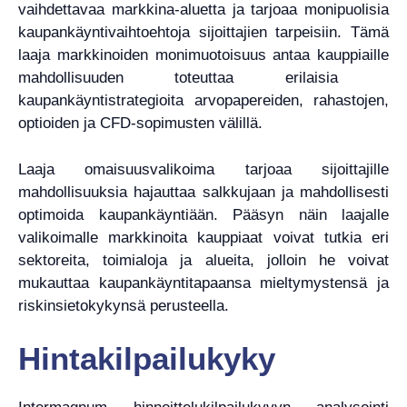
vaihdettavaa markkina-aluetta ja tarjoaa monipuolisia
kaupankäyntivaihtoehtoja sijoittajien tarpeisiin. Tämä
laaja markkinoiden monimuotoisuus antaa kauppiaille
mahdollisuuden toteuttaa erilaisia ​​
kaupankäyntistrategioita arvopapereiden, rahastojen,
optioiden ja CFD-sopimusten välillä.
Laaja omaisuusvalikoima tarjoaa sijoittajille
mahdollisuuksia hajauttaa salkkujaan ja mahdollisesti
optimoida kaupankäyntiään. Pääsyn näin laajalle
valikoimalle markkinoita kauppiaat voivat tutkia eri
sektoreita, toimialoja ja alueita, jolloin he voivat
mukauttaa kaupankäyntitapaansa mieltymystensä ja
riskinsietokykynsä perusteella.
Hintakilpailukyky