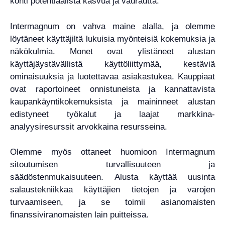
kohti potentiaalista kasvua ja vaurautta.
Intermagnum on vahva maine alalla, ja olemme
löytäneet käyttäjiltä lukuisia myönteisiä kokemuksia ja
näkökulmia. Monet ovat ylistäneet alustan
käyttäjäystävällistä käyttöliittymää, kestäviä
ominaisuuksia ja luotettavaa asiakastukea. Kauppiaat
ovat raportoineet onnistuneista ja kannattavista
kaupankäyntikokemuksista ja maininneet alustan
edistyneet työkalut ja laajat markkina-
analyysiresurssit arvokkaina resursseina.
Olemme myös ottaneet huomioon Intermagnum
sitoutumisen turvallisuuteen ja
säädöstenmukaisuuteen. Alusta käyttää uusinta
salaustekniikkaa käyttäjien tietojen ja varojen
turvaamiseen, ja se toimii asianomaisten
finanssiviranomaisten lain puitteissa.