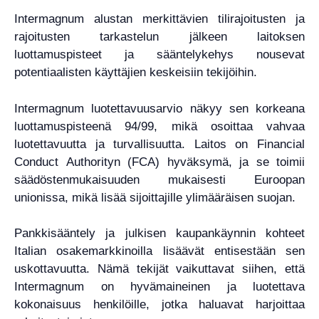
Intermagnum alustan merkittävien tilirajoitusten ja
rajoitusten tarkastelun jälkeen laitoksen
luottamuspisteet ja sääntelykehys nousevat
potentiaalisten käyttäjien keskeisiin tekijöihin.
Intermagnum luotettavuusarvio näkyy sen korkeana
luottamuspisteenä 94/99, mikä osoittaa vahvaa
luotettavuutta ja turvallisuutta. Laitos on Financial
Conduct Authorityn (FCA) hyväksymä, ja se toimii
säädöstenmukaisuuden mukaisesti Euroopan
unionissa, mikä lisää sijoittajille ylimääräisen suojan.
Pankkisääntely ja julkisen kaupankäynnin kohteet
Italian osakemarkkinoilla lisäävät entisestään sen
uskottavuutta. Nämä tekijät vaikuttavat siihen, että
Intermagnum on hyvämaineinen ja luotettava
kokonaisuus henkilöille, jotka haluavat harjoittaa