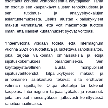
osoittanut korkeaa voittoprosenttia käyttäjilleen. Tämä
on osoitus sen kaupankäyntialustan tehokkuudesta ja
sen tutkimus- ja analyysityökalujen
asiantuntemuksesta. Lisäksi alustan kilpailukykyiset
maksut varmistavat, että voit maksimoida tuottosi
ilman, että liialliset kustannukset syövät voittoasi.
Yhteenvetona voidaan todeta, että Intermagnum
vuonna 2024 on luotettava ja luotettava rahoituslaitos,
joka tarjoaa valikoiman ominaisuuksia ja etuja
sijoituskokemuksesi parantamiseksi. Sen
käyttäjäystävällinen alusta, monipuoliset
sijoitusvaihtoehdot, kilpailukykyiset maksut ja
erinomainen asiakastuki tekevät siitä erottuvan
valinnan sijoittajille. Olitpa aloittelija tai kokenut
kauppias, Intermagnum tarjoaa työkalut ja resurssit,
joita tarvitset menestyäksesi jatkuvasti kehittyvässä
rahoitusmaailmassa.