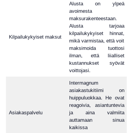
Alusta on ylpeä
avoimesta
maksurakenteestaan.
Alusta tarjoaa
kilpailukykyiset hinnat,
Kilpailukykyiset maksut
mikä varmistaa, että voit
maksimoida tuottosi
ilman, että liialliset
kustannukset syövät
voittojasi.
Intermagnum
asiakastukitiimi on
huippuluokkaa. He ovat
reagoivia, asiantuntevia
Asiakaspalvelu
ja aina valmiita
auttamaan sinua
kaikissa