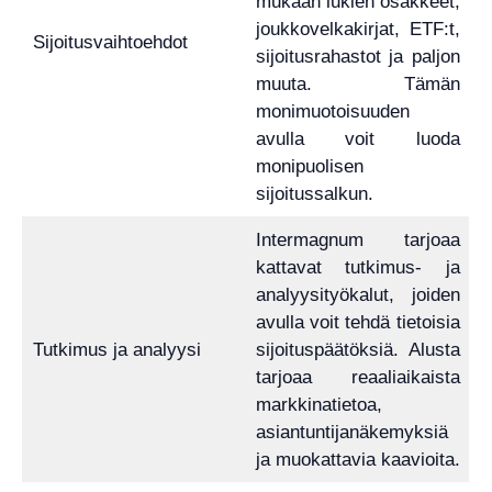
mukaan lukien osakkeet,
joukkovelkakirjat, ETF:t,
Sijoitusvaihtoehdot
sijoitusrahastot ja paljon
muuta. Tämän
monimuotoisuuden
avulla voit luoda
monipuolisen
sijoitussalkun.
Intermagnum tarjoaa
kattavat tutkimus- ja
analyysityökalut, joiden
avulla voit tehdä tietoisia
Tutkimus ja analyysi
sijoituspäätöksiä. Alusta
tarjoaa reaaliaikaista
markkinatietoa,
asiantuntijanäkemyksiä
ja muokattavia kaavioita.