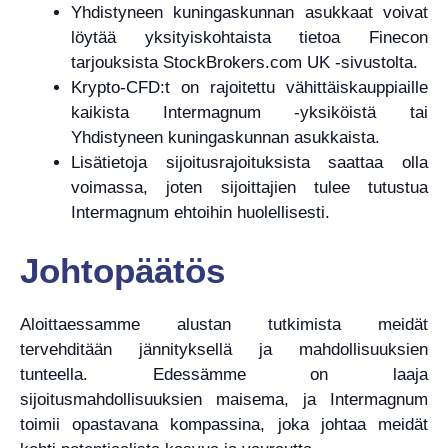
Yhdistyneen kuningaskunnan asukkaat voivat
löytää yksityiskohtaista tietoa Finecon
tarjouksista StockBrokers.com UK -sivustolta.
Krypto-CFD:t on rajoitettu vähittäiskauppiaille
kaikista Intermagnum -yksiköistä tai
Yhdistyneen kuningaskunnan asukkaista.
Lisätietoja sijoitusrajoituksista saattaa olla
voimassa, joten sijoittajien tulee tutustua
Intermagnum ehtoihin huolellisesti.
Johtopäätös
Aloittaessamme alustan tutkimista meidät
tervehditään jännityksellä ja mahdollisuuksien
tunteella. Edessämme on laaja
sijoitusmahdollisuuksien maisema, ja Intermagnum
toimii opastavana kompassina, joka johtaa meidät