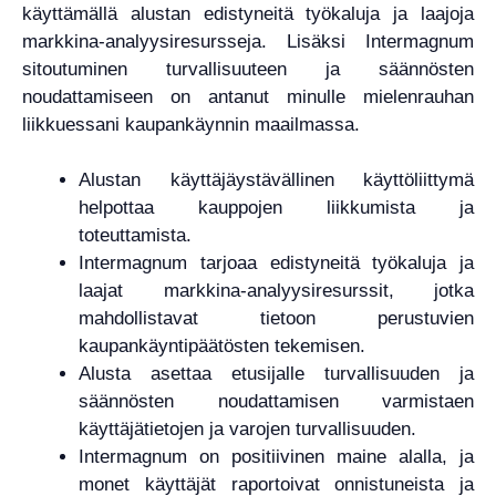
käyttämällä alustan edistyneitä työkaluja ja laajoja
markkina-analyysiresursseja. Lisäksi Intermagnum
sitoutuminen turvallisuuteen ja säännösten
noudattamiseen on antanut minulle mielenrauhan
liikkuessani kaupankäynnin maailmassa.
Alustan käyttäjäystävällinen käyttöliittymä
helpottaa kauppojen liikkumista ja
toteuttamista.
Intermagnum tarjoaa edistyneitä työkaluja ja
laajat markkina-analyysiresurssit, jotka
mahdollistavat tietoon perustuvien
kaupankäyntipäätösten tekemisen.
Alusta asettaa etusijalle turvallisuuden ja
säännösten noudattamisen varmistaen
käyttäjätietojen ja varojen turvallisuuden.
Intermagnum on positiivinen maine alalla, ja
monet käyttäjät raportoivat onnistuneista ja