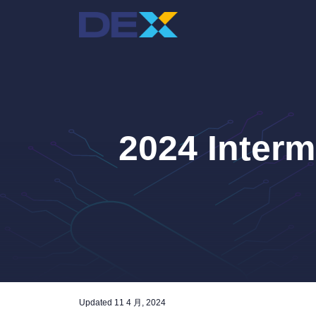
跳
至
主
要
內
容
2024 In
Updated
11 4 月, 2024