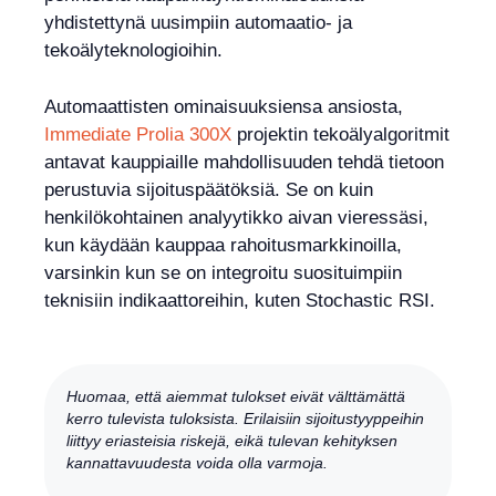
yhdistettynä uusimpiin automaatio- ja
tekoälyteknologioihin.
Automaattisten ominaisuuksiensa ansiosta,
Immediate Prolia 300X
projektin tekoälyalgoritmit
antavat kauppiaille mahdollisuuden tehdä tietoon
perustuvia sijoituspäätöksiä. Se on kuin
henkilökohtainen analyytikko aivan vieressäsi,
kun käydään kauppaa rahoitusmarkkinoilla,
varsinkin kun se on integroitu suosituimpiin
teknisiin indikaattoreihin, kuten Stochastic RSI.
Huomaa, että aiemmat tulokset eivät välttämättä
kerro tulevista tuloksista. Erilaisiin sijoitustyyppeihin
liittyy eriasteisia riskejä, eikä tulevan kehityksen
kannattavuudesta voida olla varmoja.