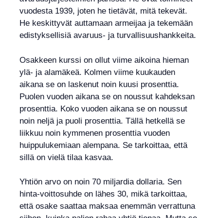
vuodesta 1939, joten he tietävät, mitä tekevät.
He keskittyvät auttamaan armeijaa ja tekemään
edistyksellisiä avaruus- ja turvallisuushankkeita.
Osakkeen kurssi on ollut viime aikoina hieman
ylä- ja alamäkeä. Kolmen viime kuukauden
aikana se on laskenut noin kuusi prosenttia.
Puolen vuoden aikana se on noussut kahdeksan
prosenttia. Koko vuoden aikana se on noussut
noin neljä ja puoli prosenttia. Tällä hetkellä se
liikkuu noin kymmenen prosenttia vuoden
huippulukemiaan alempana. Se tarkoittaa, että
sillä on vielä tilaa kasvaa.
Yhtiön arvo on noin 70 miljardia dollaria. Sen
hinta-voittosuhde on lähes 30, mikä tarkoittaa,
että osake saattaa maksaa enemmän verrattuna