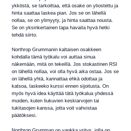
ykköstä, se tarkoittaa, että osake on yliostettu ja
hinta saattaa laskea pian. Jos se on lähellä
nollaa, se on ylimyyty, ja hinta saattaa nousta.
Se on yksinkertainen tapa havaita hyvä hetki
tehdä siirto.
Northrop Grummanin kaltaisen osakkeen
kohdalla tämä työkalu voi auttaa sinua
näkemään, mitä on tekeillä. Jos stokastinen RSI
on lähellä nollaa, voi olla hyvä aika ostaa. Jos se
on lähellä yhtä, kannattaa ehkä odottaa ja
katsoa, laskeeko kurssi ennen sijoitusta. On
myös hyvä idea käyttää tätä työkalua yhdessä
muiden, kuten liukuvien keskiarvojen tai
tukitasojen kanssa, jotta voit vahvistaa
päätöksesi.
Northrop Grumman on vankka yritys, jolla on