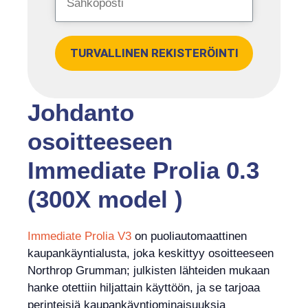
TURVALLINEN REKISTERÖINTI
Johdanto
osoitteeseen
Immediate Prolia 0.3
(300X model )
Immediate Prolia V3
on puoliautomaattinen
kaupankäyntialusta, joka keskittyy osoitteeseen
Northrop Grumman; julkisten lähteiden mukaan
hanke otettiin hiljattain käyttöön, ja se tarjoaa
perinteisiä kaupankäyntiominaisuuksia