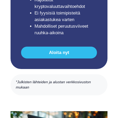
kryptovaluuttavaihtoehdot
Ei fyysisiä toimipisteitä
asiakastukea varten
Mahdolliset peruutusviiveet
ruuhka-aikoina
Aloita nyt
*Julkisten lähteiden ja alustan verkkosivuston
mukaan