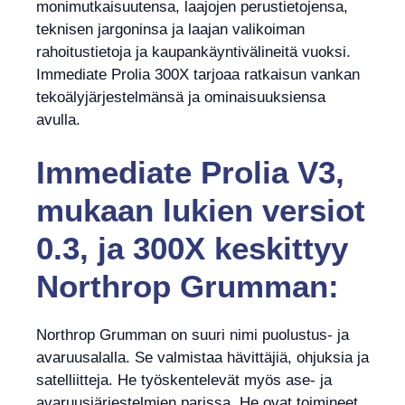
monimutkaisuutensa, laajojen perustietojensa,
teknisen jargoninsa ja laajan valikoiman
rahoitustietoja ja kaupankäyntivälineitä vuoksi.
Immediate Prolia 300X tarjoaa ratkaisun vankan
tekoälyjärjestelmänsä ja ominaisuuksiensa
avulla.
Immediate Prolia V3,
mukaan lukien versiot
0.3, ja 300X keskittyy
Northrop Grumman:
Northrop Grumman on suuri nimi puolustus- ja
avaruusalalla. Se valmistaa hävittäjiä, ohjuksia ja
satelliitteja. He työskentelevät myös ase- ja
avaruusjärjestelmien parissa. He ovat toimineet