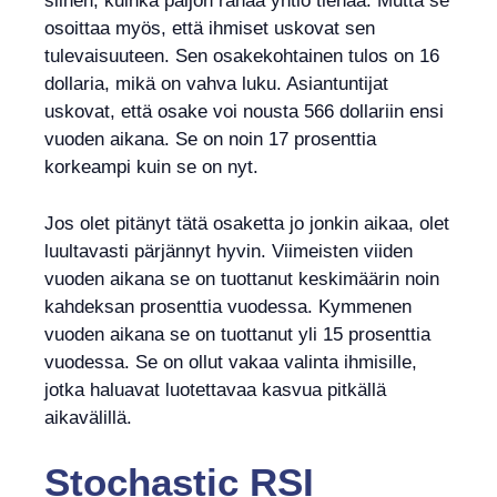
siihen, kuinka paljon rahaa yhtiö tienaa. Mutta se
osoittaa myös, että ihmiset uskovat sen
tulevaisuuteen. Sen osakekohtainen tulos on 16
dollaria, mikä on vahva luku. Asiantuntijat
uskovat, että osake voi nousta 566 dollariin ensi
vuoden aikana. Se on noin 17 prosenttia
korkeampi kuin se on nyt.
Jos olet pitänyt tätä osaketta jo jonkin aikaa, olet
luultavasti pärjännyt hyvin. Viimeisten viiden
vuoden aikana se on tuottanut keskimäärin noin
kahdeksan prosenttia vuodessa. Kymmenen
vuoden aikana se on tuottanut yli 15 prosenttia
vuodessa. Se on ollut vakaa valinta ihmisille,
jotka haluavat luotettavaa kasvua pitkällä
aikavälillä.
Stochastic RSI