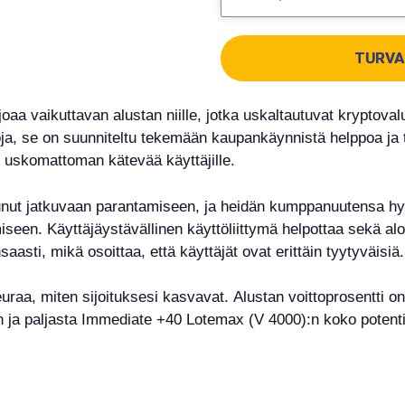
TURVA
oaa vaikuttavan alustan niille, jotka uskaltautuvat kryptova
ehtoja, se on suunniteltu tekemään kaupankäynnistä helppoa j
n uskomattoman kätevää käyttäjille.
tunut jatkuvaan parantamiseen, ja heidän kumppanuutensa h
iseen. Käyttäjäystävällinen käyttöliittymä helpottaa sekä alo
nsaasti, mikä osoittaa, että käyttäjät ovat erittäin tyytyväisiä.
euraa, miten sijoituksesi kasvavat. Alustan voittoprosentti o
 ja paljasta Immediate +40 Lotemax (V 4000):n koko potenti