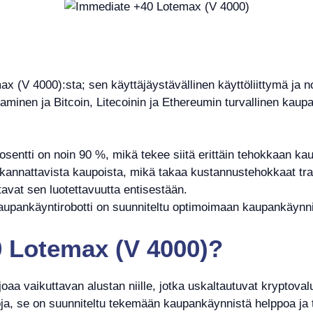
x (V 4000):sta; sen käyttäjäystävällinen käyttöliittymä ja 
nen ja Bitcoin, Litecoinin ja Ethereumin turvallinen kaupan
sentti on noin 90 %, mikä tekee siitä erittäin tehokkaan ka
 kannattavista kaupoista, mikä takaa kustannustehokkaat tra
tavat sen luotettavuutta entisestään.
kaupankäyntirobotti on suunniteltu optimoimaan kaupankäynn
 Lotemax (V 4000)?
a vaikuttavan alustan niille, jotka uskaltautuvat kryptoval
ehtoja, se on suunniteltu tekemään kaupankäynnistä helppoa j