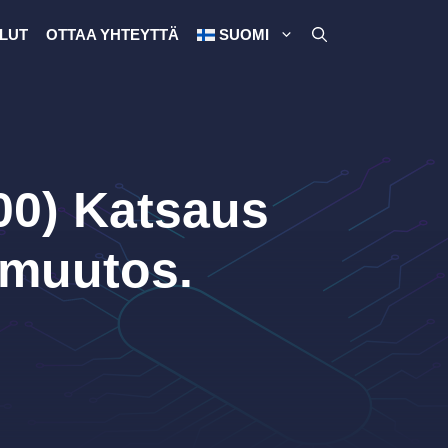
LUT
OTTAA YHTEYTTÄ
SUOMI
00) Katsaus
imuutos.