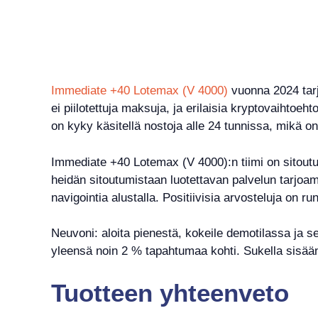
Immediate +40 Lotemax (V 4000)
vuonna 2024 tarj
ei piilotettuja maksuja, ja erilaisia kryptovaihto
on kyky käsitellä nostoja alle 24 tunnissa, mikä o
Immediate +40 Lotemax (V 4000):n tiimi on sitou
heidän sitoutumistaan luotettavan palvelun tarjoam
navigointia alustalla. Positiivisia arvosteluja on ru
Neuvoni: aloita pienestä, kokeile demotilassa ja s
yleensä noin 2 % tapahtumaa kohti. Sukella sisään
Tuotteen yhteenveto