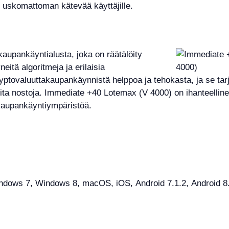
n uskomattoman kätevää käyttäjille.
upankäyntialusta, joka on räätälöity
itä algoritmeja ja erilaisia
yptovaluuttakaupankäynnistä helppoa ja tehokasta, ja se tarj
ita nostoja. Immediate +40 Lotemax (V 4000) on ihanteellinen
a kaupankäyntiympäristöä.
ows 7, Windows 8, macOS, iOS, Android 7.1.2, Android 8.1,