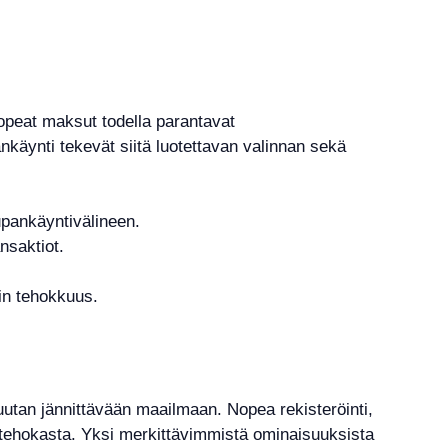
nopeat maksut todella parantavat
käynti tekevät siitä luotettavan valinnan sekä
upankäyntivälineen.
nsaktiot.
in tehokkuus.
uutan jännittävään maailmaan. Nopea rekisteröinti,
a tehokasta. Yksi merkittävimmistä ominaisuuksista