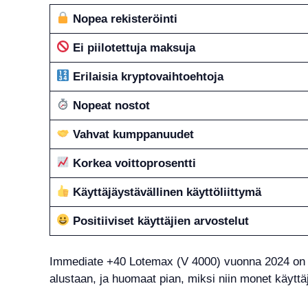
Nopea rekisteröinti
Ei piilotettuja maksuja
Erilaisia kryptovaihtoehtoja
Nopeat nostot
Vahvat kumppanuudet
Korkea voittoprosentti
Käyttäjäystävällinen käyttöliittymä
Positiiviset käyttäjien arvostelut
Immediate +40 Lotemax (V 4000) vuonna 2024 on lu
alustaan, ja huomaat pian, miksi niin monet käytt