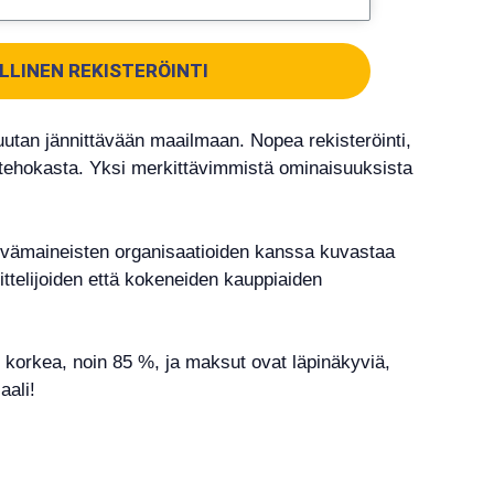
LLINEN REKISTERÖINTI
luutan jännittävään maailmaan. Nopea rekisteröinti,
a tehokasta. Yksi merkittävimmistä ominaisuuksista
yvämaineisten organisaatioiden kanssa kuvastaa
ittelijoiden että kokeneiden kauppiaiden
n korkea, noin 85 %, ja maksut ovat läpinäkyviä,
aali!