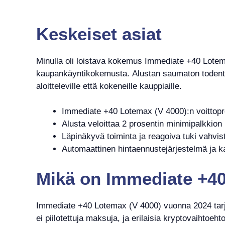
Keskeiset asiat
Minulla oli loistava kokemus Immediate +40 Lotema
kaupankäyntikokemusta. Alustan saumaton todentami
aloitteleville että kokeneille kauppiaille.
Immediate +40 Lotemax (V 4000):n voittopro
Alusta veloittaa 2 prosentin minimipalkkion
Läpinäkyvä toiminta ja reagoiva tuki vahvis
Automaattinen hintaennustejärjestelmä ja 
Mikä on Immediate +40
Immediate +40 Lotemax (V 4000) vuonna 2024 tarjoa
ei piilotettuja maksuja, ja erilaisia kryptovaihto