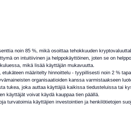
senttia noin 85 %, mikä osoittaa tehokkuuden kryptovaluutt
ittymä on intuitiivinen ja helppokäyttöinen, joten se on helppo
 kuluessa, mikä lisää käyttäjän mukavuutta.
etukäteen määritelty hinnoittelu - tyypillisesti noin 2 % tap
vämaineisten organisaatioiden kanssa varmistaakseen luote
ta tukea, joka auttaa käyttäjiä kaikissa tiedusteluissa tai 
joten käyttäjät voivat käydä kauppaa tien päällä.
a turvatoimia käyttäjien investointien ja henkilötietojen su