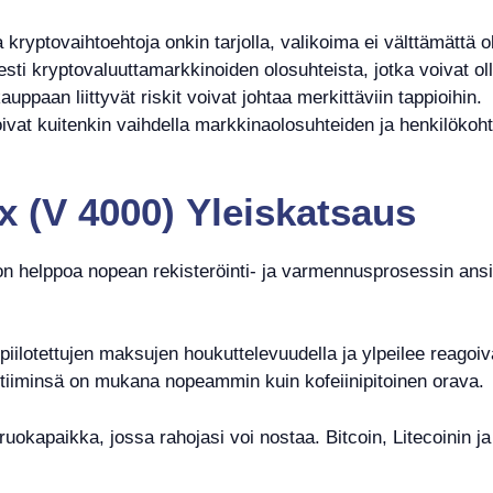
kryptovaihtoehtoja onkin tarjolla, valikoima ei välttämättä ole
ti kryptovaluuttamarkkinoiden olosuhteista, jotka voivat oll
ppaan liittyvät riskit voivat johtaa merkittäviin tappioihin.
at kuitenkin vaihdella markkinaolosuhteiden ja henkilökoh
 (V 4000) Yleiskatsaus
on helppoa nopean rekisteröinti- ja varmennusprosessin ansio
piilotettujen maksujen houkuttelevuudella ja ylpeilee reagoiv
 tiiminsä on mukana nopeammin kuin kofeiinipitoinen orava.
uokapaikka, jossa rahojasi voi nostaa. Bitcoin, Litecoinin ja 