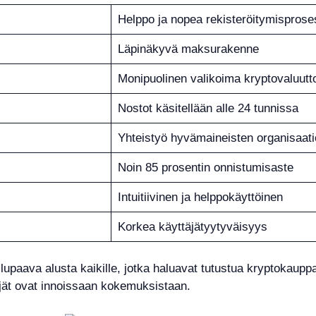
Helppo ja nopea rekisteröitymisprose
Läpinäkyvä maksurakenne
Monipuolinen valikoima kryptovaluutto
Nostot käsitellään alle 24 tunnissa
Yhteistyö hyvämaineisten organisaat
Noin 85 prosentin onnistumisaste
Intuitiivinen ja helppokäyttöinen
Korkea käyttäjätyytyväisyys
paava alusta kaikille, jotka haluavat tutustua kryptokaupp
äjät ovat innoissaan kokemuksistaan.