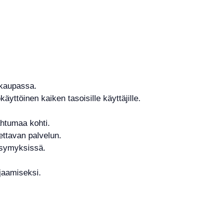
akaupassa.
käyttöinen kaiken tasoisille käyttäjille.
ahtumaa kohti.
ttavan palvelun.
kysymyksissä.
ojaamiseksi.