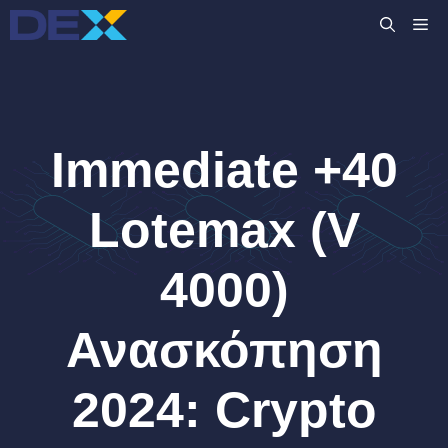
Μετάβαση
M
σε
περιεχόμενο
Immediate +40
Lotemax (V
4000)
Ανασκόπηση
2024: Crypto