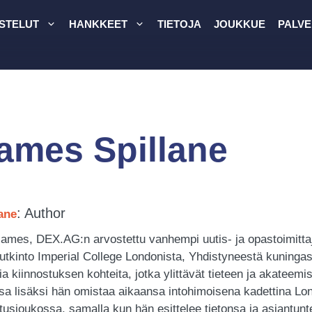
STELUT
HANKKEET
TIETOJA
JOUKKUE
PALVE
ames Spillane
: Author
ane
James, DEX.AG:n arvostettu vanhempi uutis- ja opastoimittaj
tutkinto Imperial College Londonista, Yhdistyneestä kuningas
ia ​​kiinnostuksen kohteita, jotka ylittävät tieteen ja akate
sa lisäksi hän omistaa aikaansa intohimoisena kadettina Lon
tusjoukossa, samalla kun hän esittelee tietonsa ja asiantunt