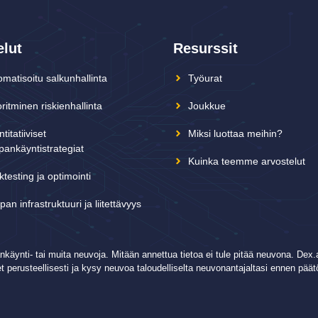
elut
Resurssit
omatisoitu salkunhallinta
Työurat
ritminen riskienhallinta
Joukkue
titatiiviset
Miksi luottaa meihin?
pankäyntistrategiat
Kuinka teemme arvostelut
testing ja optimointi
an infrastruktuuri ja liitettävyys
pankäynti- tai muita neuvoja. Mitään annettua tietoa ei tule pitää neuvona. D
set perusteellisesti ja kysy neuvoa taloudelliselta neuvonantajaltasi ennen pää