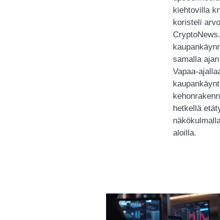
kiehtovilla k
koristeli arv
CryptoNews.c
kaupankäynni
samalla ajan 
Vapaa-ajalla
kaupankäynti
kehonrakennu
hetkellä etät
näkökulmallaa
aloilla.