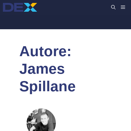
Vai
M
al
contenuto
Autore:
James
Spillane