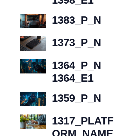
1383_P_N
1373_P_N
1364_P_N
1364_E1
1359_P_N
1317_PLATF
ORM_NAME