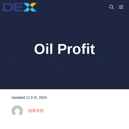
跳
M
至
主
要
內
容
Oil Profit
Updated
11 9 月, 2024
地塞米松