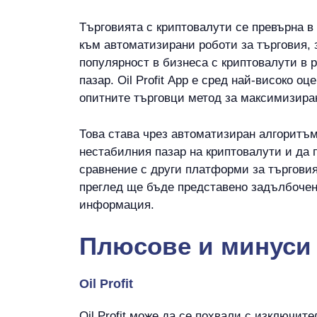
Търговията с криптовалути се превърна в
към автоматизирани роботи за търговия, 
популярност в бизнеса с криптовалути в 
пазар. Oil Profit App е сред най-високо 
опитните търговци метод за максимизиран
Това става чрез автоматизиран алгоритъм,
нестабилния пазар на криптовалути и да п
сравнение с други платформи за търговия,
преглед ще бъде представено задълбочено 
информация.
Плюсове и минуси н
Oil Profit
Oil Profit може да се похвали с изключит