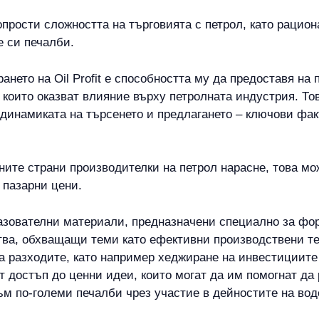
 опрости сложността на търговията с петрол, като рацио
е си печалби.
ането на Oil Profit е способността му да предоставя н
 които оказват влияние върху петролната индустрия. Т
 динамиката на търсенето и предлагането – ключови фа
ите страни производителки на петрол нарасне, това мо
 пазарни цени.
бразователни материали, предназначени специално за фор
ства, обхващащи теми като ефективни производствени т
а разходите, като например хеджиране на инвестициите
мат достъп до ценни идеи, които могат да им помогнат д
към по-големи печалби чрез участие в дейностите на в