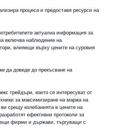
нализира процеса и предоставя ресурси на
а потребителите актуална информация за
ова включва наблюдение на
ктори, влияещи върху цените на суровия
же да доведе до прекъсване на
екс трейдъри, които се интересуват от
ехники за максимизиране на маржа на
 ви срещу колебанията в цените на
а разработят ефективни протоколи за
одещи фирми и държави, търгуващи с