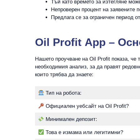
Тъй като времето за изтегляне може
Непроверен процент на заявените п
Предлага се за ограничен период о
Oil Profit App – Ос
Нашето проучване на Oil Profit показа, ч
необходимия анализ, за да правят редовно
които трябва да знаете:
Тип на робота:
Официален уебсайт на Oil Profit?
Минимален депозит:
Това е измама или легитимни?