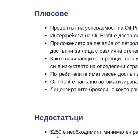
Плюсове
Процентът на успеваемост на Oil Pr
Интерфейсът на Oil Profit е доста 
Приложението за печалба от петрол
достъпни за лица с различна степе
Както начинаещите търговци, така 
си в изкуството на определени стра
Потребителите имат лесен достъп д
Oil Profit е напълно автоматизиран
Лицензираните брокери, с които раб
Hедостатъци
$250 е необходимият минимален раз