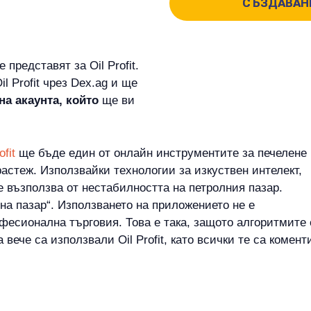
СЪЗДАВАНЕ
представят за Oil Profit.
l Profit чрез Dex.ag и ще
 акаунта, който
ще ви
ofit
ще бъде един от онлайн инструментите за печелене
растеж. Използвайки технологии за изкуствен интелект,
е възползва от нестабилността на петролния пазар.
 на пазар“. Използването на приложението не е
фесионална търговия. Това е така, защото алгоритмите 
вече са използвали Oil Profit, като всички те са комен