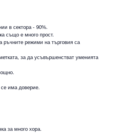
нии в сектора - 90%.
ка също е много прост.
а ръчните режими на търговия са
метката, за да усъвършенстват уменията
нощно.
а се има доверие.
ка за много хора.