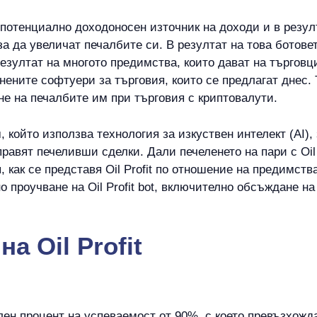
 потенциално доходоносен източник на доходи и в резул
за да увеличат печалбите си. В резултат на това ботове
резултат на многото предимства, които дават на търговц
оценените софтуери за търговия, които се предлагат днес
е на печалбите им при търговия с криптовалути.
 който използва технология за изкуствен интелект (AI),
равят печеливши сделки. Дали печеленето на пари с Oil 
 как се представя Oil Profit по отношение на предимств
проучване на Oil Profit bot, включително обсъждане на
а Oil Profit
елен процент на успеваемост от 90%, с което превъзхожд