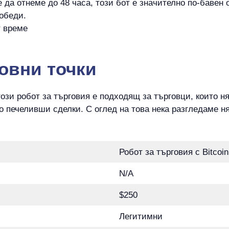
 да отнеме до 48 часа, този бот е значително по-бавен 
обеди.
т време
новни точки
е този робот за търговия е подходящ за търговци, които 
 печеливши сделки. С оглед на това нека разгледаме ня
Робот за търговия с Bitcoin
N/A
$250
Легитимни