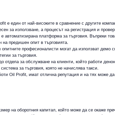
ofit е един от най-високите в сравнение с другите компа
лесен за използване, а процесът на регистрация и провер
 е автоматизирана платформа за търговия. Въпреки тов
н на предишен опит в търговията.
и опитните професионалисти могат да използват демо с
тегии за търговия.
о отдела за обслужване на клиенти, който работи дено
а система за търговия, която не начислява такси.
оти Oil Profit, имат отлична репутация и на тях може д
мер на оборотния капитал, който може да се окаже преч