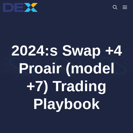
Hoppa
M
till
innehåll
2024:s Swap +4
Proair (model
+7) Trading
Playbook