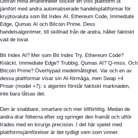
Utifrån mina erfarenheter sticker en viss plattform ut
jämfört med andra automatiserade handelsplattformar för
kryptovaluta som Bit Index AI, Ethereum Code, Immediate
Edge, Qumas AI och Bitcoin Prime. Dess
handelsalgoritmer, till skillnad från de andra, håller faktiskt
vad de lovar.
Bit Index AI? Mer som Bit Index Try. Ethereum Code?
Knäckt. Immediate Edge? Trubbig. Qumas AI? Q-miss. Och
Bitcoin Prime? Överhypad medelmåttighet. Var och en av
dessa plattformar visar sin AI-förmåga, men Swap +4
Proair (model +7): s algoritm förstår faktiskt marknaden,
inte bara låtsas det.
Den är snabbare, smartare och mer tillförlitlig. Medan de
andra drar fötterna efter sig springer den framåt och utför
trades med en kirurgs precision. I det här spelet med
plattformsjämförelser är det tydligt vem som vinner.