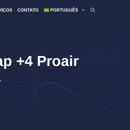
VIÇOS
CONTATO
PORTUGUÊS
p +4 Proair
4