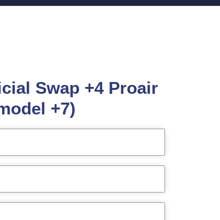
icial Swap +4 Proair
model +7)